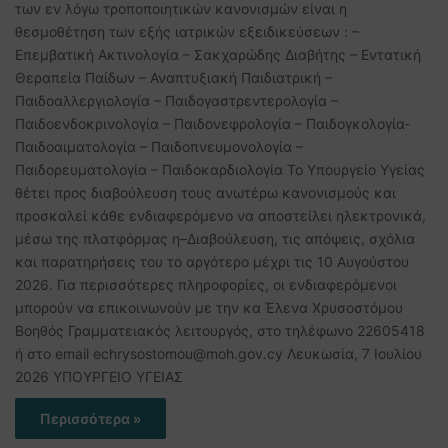
των εν λόγω τροποποιητικών κανονισμών είναι η
θεσμοθέτηση των εξής ιατρικών εξειδικεύσεων : –
Επεμβατική Ακτινολογία – Σακχαρώδης Διαβήτης – Εντατική
Θεραπεία Παίδων – Αναπτυξιακή Παιδιατρική –
Παιδοαλλεργιολογία – Παιδογαστρεντερολογία –
Παιδοενδοκρινολογία – Παιδονεφρολογία – Παιδογκολογία-
Παιδοαιματολογία – Παιδοπνευμονολογία –
Παιδορευματολογία – Παιδοκαρδιολογία Το Υπουργείο Υγείας
θέτει προς διαβούλευση τους ανωτέρω κανονισμούς και
προσκαλεί κάθε ενδιαφερόμενο να αποστείλει ηλεκτρονικά,
μέσω της πλατφόρμας η–Διαβούλευση, τις απόψεις, σχόλια
και παρατηρήσεις του το αργότερο μέχρι τις 10 Αυγούστου
2026. Για περισσότερες πληροφορίες, οι ενδιαφερόμενοι
μπορούν να επικοινωνούν με την κα Έλενα Χρυσοστόμου
Βοηθός Γραμματειακός λειτουργός, στο τηλέφωνο 22605418
ή στο email echrysostomou@moh.gov.cy Λευκωσία, 7 Ιουλίου
2026 ΥΠΟΥΡΓΕΙΟ ΥΓΕΙΑΣ
Περισσότερα »