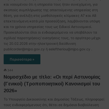
και νοουμένου ότι η υπηρεσία τους ήταν συνεχόμενη, για
σκοπούς συμπλήρωσης της απαιτούμενης υπηρεσίας στη
θέση, για ανέλιξη στις μισθολογικές κλίμακες Α7 και Α8
επεκτεινόμενη κατά μία προσαύξηση, λαμβάνονται υπόψη
και τα χρόνια υπηρεσίας τους ως Ειδικοί Αστυνομικοί.
Προσκαλούνται όλοι οι ενδιαφερόμενοι να υποβάλουν τα
σχόλια/ παρατηρήσεις/ εισηγήσεις τους, το αργότερο μέχρι
τις 20.02.2026 στην ηλεκτρονική διεύθυνση
publicorder@mjpo.gov.cy ή eeleftheriou@mjpo.gov.cy .
Περισσότερα »
344
Νομοσχέδιο με τίτλο: «Οι περί Αστυνομίας
(Γενικοί) (Τροποποιητικοί) Κανονισμοί του
2026»
Το Υπουργείο Δικαιοσύνης και Δημοσίας Τάξεως, πληροφορεί
τους ενδιαφερόμενους ότι, θέτει σε δημόσια διαβούλευση