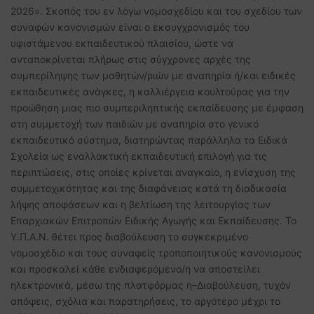
2026». Σκοπός του εν λόγω νομοσχεδίου και του σχεδίου των
συναφών κανονισμών είναι ο εκσυγχρονισμός του
υφιστάμενου εκπαιδευτικού πλαισίου, ώστε να
ανταποκρίνεται πλήρως στις σύγχρονες αρχές της
συμπερίληψης των μαθητών/ριών με αναπηρία ή/και ειδικές
εκπαιδευτικές ανάγκες, η καλλιέργεια κουλτούρας για την
προώθηση μιας πιο συμπεριληπτικής εκπαίδευσης με έμφαση
στη συμμετοχή των παιδιών με αναπηρία στο γενικό
εκπαιδευτικό σύστημα, διατηρώντας παράλληλα τα Ειδικά
Σχολεία ως εναλλακτική εκπαιδευτική επιλογή για τις
περιπτώσεις, στις οποίες κρίνεται αναγκαίο, η ενίσχυση της
συμμετοχικότητας και της διαφάνειας κατά τη διαδικασία
λήψης αποφάσεων και η βελτίωση της λειτουργίας των
Επαρχιακών Επιτροπών Ειδικής Αγωγής και Εκπαίδευσης. Το
Υ.Π.Α.Ν. θέτει προς διαβούλευση το συγκεκριμένο
νομοσχέδιο και τους συναφείς τροποποιητικούς κανονισμούς
και προσκαλεί κάθε ενδιαφερόμενο/η να αποστείλει
ηλεκτρονικά, μέσω της πλατφόρμας η–Διαβούλευση, τυχόν
απόψεις, σχόλια και παρατηρήσεις, το αργότερο μέχρι το