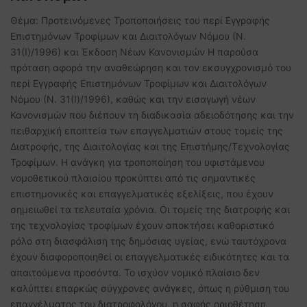
Θέμα: Προτεινόμενες Τροποποιήσεις του περί Εγγραφής
Επιστημόνων Τροφίμων και Διαιτολόγων Νόμου (Ν.
31(Ι)/1996) και Έκδοση Νέων Κανονισμών Η παρούσα
πρόταση αφορά την αναθεώρηση και τον εκσυγχρονισμό του
περί Εγγραφής Επιστημόνων Τροφίμων και Διαιτολόγων
Νόμου (Ν. 31(Ι)/1996), καθώς και την εισαγωγή νέων
Κανονισμών που διέπουν τη διαδικασία αδειοδότησης και την
πειθαρχική εποπτεία των επαγγελματιών στους τομείς της
Διατροφής, της Διαιτολογίας και της Επιστήμης/Τεχνολογίας
Τροφίμων. Η ανάγκη για τροποποίηση του υφιστάμενου
νομοθετικού πλαισίου προκύπτει από τις σημαντικές
επιστημονικές και επαγγελματικές εξελίξεις, που έχουν
σημειωθεί τα τελευταία χρόνια. Οι τομείς της διατροφής και
της τεχνολογίας τροφίμων έχουν αποκτήσει καθοριστικό
ρόλο στη διασφάλιση της δημόσιας υγείας, ενώ ταυτόχρονα
έχουν διαφοροποιηθεί οι επαγγελματικές ειδικότητες και τα
απαιτούμενα προσόντα. Το ισχύον νομικό πλαίσιο δεν
καλύπτει επαρκώς σύγχρονες ανάγκες, όπως η ρύθμιση του
επαγγέλματος του διατροφολόγου, η σαφής οριοθέτηση