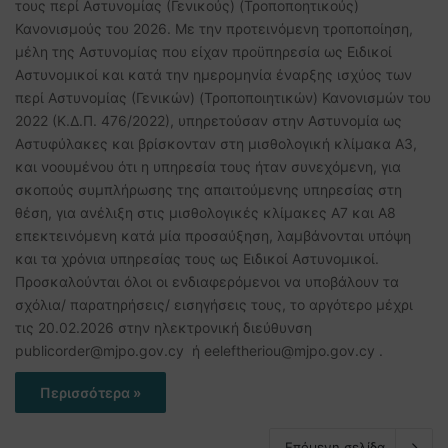
τους περί Αστυνομίας (Γενικούς) (Τροποποητικούς)
Κανονισμούς του 2026. Με την προτεινόμενη τροποποίηση,
μέλη της Αστυνομίας που είχαν προϋπηρεσία ως Ειδικοί
Αστυνομικοί και κατά την ημερομηνία έναρξης ισχύος των
περί Αστυνομίας (Γενικών) (Τροποποιητικών) Κανονισμών του
2022 (Κ.Δ.Π. 476/2022), υπηρετούσαν στην Αστυνομία ως
Αστυφύλακες και βρίσκονταν στη μισθολογική κλίμακα Α3,
και νοουμένου ότι η υπηρεσία τους ήταν συνεχόμενη, για
σκοπούς συμπλήρωσης της απαιτούμενης υπηρεσίας στη
θέση, για ανέλιξη στις μισθολογικές κλίμακες Α7 και Α8
επεκτεινόμενη κατά μία προσαύξηση, λαμβάνονται υπόψη
και τα χρόνια υπηρεσίας τους ως Ειδικοί Αστυνομικοί.
Προσκαλούνται όλοι οι ενδιαφερόμενοι να υποβάλουν τα
σχόλια/ παρατηρήσεις/ εισηγήσεις τους, το αργότερο μέχρι
τις 20.02.2026 στην ηλεκτρονική διεύθυνση
publicorder@mjpo.gov.cy ή eeleftheriou@mjpo.gov.cy .
Περισσότερα »
Επόμενη σελίδα