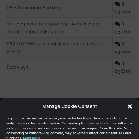
0
09 - Διαδικασία Επιλογής
σχόλια
10 - Διάρκεια απασχόλησης, Ανανέωση ή
0
Τερματισμός Συμβολαίου
σχόλια
59(I)/2019-Κανονισμοί δυνάμει του άρθρου
0
37-(1)
σχόλια
0
Εισαγωγή
σχόλια
Manage Cookie Consent
Γενική Διεύθυνση Ανάπτυξης
To provide the best experiences, we use technologies like cookies to store
and/or access device information. Consenting to these technologies will allow
us to process data such as browsing behavior or unique IDs on this site. Not
Υπουργείο Οικονομικών | Κυπριακή Δημοκρατία
consenting or withdrawing consent, may adversely affect certain features and
functions.
Read more
Ιστ:
www.dggrowth.mof.gov.cy