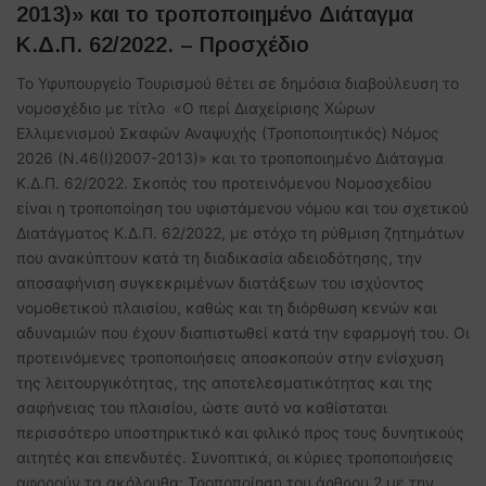
2013)» και το τροποποιημένο Διάταγμα
Κ.Δ.Π. 62/2022. – Προσχέδιο
Το Υφυπουργείο Τουρισμού θέτει σε δημόσια διαβούλευση το
νομοσχέδιο με τίτλο «O περί Διαχείρισης Χώρων
Ελλιμενισμού Σκαφών Αναψυχής (Τροποποιητικός) Νόμος
2026 (Ν.46(Ι)2007-2013)» και το τροποποιημένο Διάταγμα
Κ.Δ.Π. 62/2022. Σκοπός του προτεινόμενου Νομοσχεδίου
είναι η τροποποίηση του υφιστάμενου νόμου και του σχετικού
Διατάγματος Κ.Δ.Π. 62/2022, με στόχο τη ρύθμιση ζητημάτων
που ανακύπτουν κατά τη διαδικασία αδειοδότησης, την
αποσαφήνιση συγκεκριμένων διατάξεων του ισχύοντος
νομοθετικού πλαισίου, καθώς και τη διόρθωση κενών και
αδυναμιών που έχουν διαπιστωθεί κατά την εφαρμογή του. Οι
προτεινόμενες τροποποιήσεις αποσκοπούν στην ενίσχυση
της λειτουργικότητας, της αποτελεσματικότητας και της
σαφήνειας του πλαισίου, ώστε αυτό να καθίσταται
περισσότερο υποστηρικτικό και φιλικό προς τους δυνητικούς
αιτητές και επενδυτές. Συνοπτικά, οι κύριες τροποποιήσεις
αφορούν τα ακόλουθα: Τροποποίηση του άρθρου 2 με την