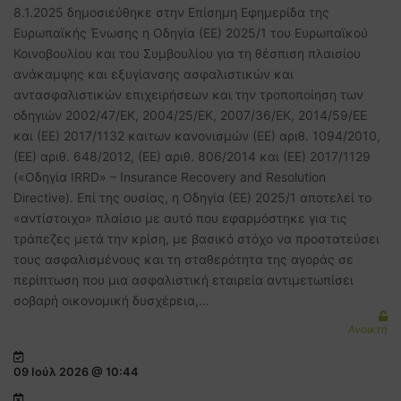
8.1.2025 δημοσιεύθηκε στην Επίσημη Εφημερίδα της
Ευρωπαϊκής Ένωσης η Οδηγία (ΕΕ) 2025/1 του Ευρωπαϊκού
Κοινοβουλίου και του Συμβουλίου για τη θέσπιση πλαισίου
ανάκαμψης και εξυγίανσης ασφαλιστικών και
αντασφαλιστικών επιχειρήσεων και την τροποποίηση των
οδηγιών 2002/47/ΕΚ, 2004/25/ΕΚ, 2007/36/ΕΚ, 2014/59/ΕΕ
και (ΕΕ) 2017/1132 καιτων κανονισμών (ΕΕ) αριθ. 1094/2010,
(ΕΕ) αριθ. 648/2012, (ΕΕ) αριθ. 806/2014 και (ΕΕ) 2017/1129
(«Οδηγία IRRD» – Insurance Recovery and Resolution
Directive). Επί της ουσίας, η Οδηγία (ΕΕ) 2025/1 αποτελεί το
«αντίστοιχο» πλαίσιο με αυτό που εφαρμόστηκε για τις
τράπεζες μετά την κρίση, με βασικό στόχο να προστατεύσει
τους ασφαλισμένους και τη σταθερότητα της αγοράς σε
περίπτωση που μια ασφαλιστική εταιρεία αντιμετωπίσει
σοβαρή οικονομική δυσχέρεια,…
Ανοικτή
09 Ιούλ 2026 @ 10:44