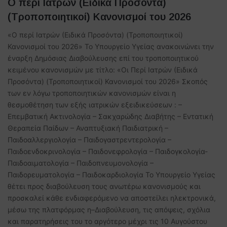
Ο περί Ιατρών (Ειδικά Προσόντα)
(Τροποποιητικοί) Κανονισμοί του 2026
«Ο περί Ιατρών (Ειδικά Προσόντα) (Τροποποιητικοί)
Κανονισμοί του 2026» Το Υπουργείο Υγείας ανακοινώνει την
έναρξη Δημόσιας Διαβούλευσης επί του τροποποιητικού
κειμένου κανονισμών με τίτλο: «Οι Περί Ιατρών (Ειδικά
Προσόντα) (Τροποποιητικοί) Κανονισμοί του 2026» Σκοπός
των εν λόγω τροποποιητικών κανονισμών είναι η
θεσμοθέτηση των εξής ιατρικών εξειδικεύσεων : –
Επεμβατική Ακτινολογία – Σακχαρώδης Διαβήτης – Εντατική
Θεραπεία Παίδων – Αναπτυξιακή Παιδιατρική –
Παιδοαλλεργιολογία – Παιδογαστρεντερολογία –
Παιδοενδοκρινολογία – Παιδονεφρολογία – Παιδογκολογία-
Παιδοαιματολογία – Παιδοπνευμονολογία –
Παιδορευματολογία – Παιδοκαρδιολογία Το Υπουργείο Υγείας
θέτει προς διαβούλευση τους ανωτέρω κανονισμούς και
προσκαλεί κάθε ενδιαφερόμενο να αποστείλει ηλεκτρονικά,
μέσω της πλατφόρμας η–Διαβούλευση, τις απόψεις, σχόλια
και παρατηρήσεις του το αργότερο μέχρι τις 10 Αυγούστου