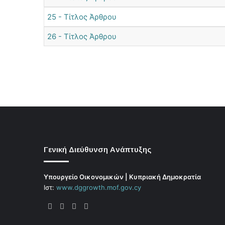
25 - Τίτλος Άρθρου
26 - Τίτλος Άρθρου
Γενική Διεύθυνση Ανάπτυξης
Υπουργείο Οικονομικών | Κυπριακή Δημοκρατία
Ιστ:
www.dggrowth.mof.gov.cy
Facebook
X
LinkedIn
FAQs