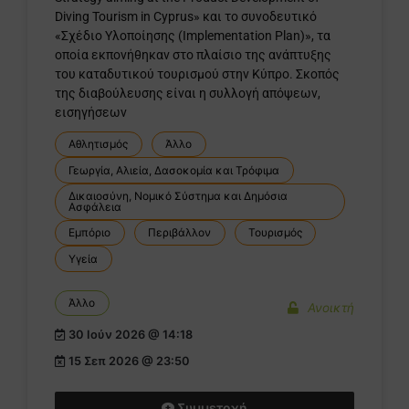
Diving Tourism in Cyprus» και το συνοδευτικό
«Σχέδιο Υλοποίησης (Implementation Plan)», τα
οποία εκπονήθηκαν στο πλαίσιο της ανάπτυξης
του καταδυτικού τουρισμού στην Κύπρο. Σκοπός
της διαβούλευσης είναι η συλλογή απόψεων,
εισηγήσεων
Αθλητισμός
Άλλο
Γεωργία, Αλιεία, Δασοκομία και Τρόφιμα
Δικαιοσύνη, Νομικό Σύστημα και Δημόσια
Ασφάλεια
Εμπόριο
Περιβάλλον
Τουρισμός
Υγεία
Άλλο
Ανοικτή
30 Ιούν 2026 @ 14:18
15 Σεπ 2026 @ 23:50
Συμμετοχή