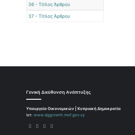
36 - Τίτλος Άρθρου
37 - Τίτλος Άρθρου
Γενική Διεύθυνση Ανάπτυξης
Υπουργείο Οικονομικών | Κυπριακή Δημοκρατία
Ιστ:
www.dggrowth.mof.gov.cy
Facebook
X
LinkedIn
FAQs