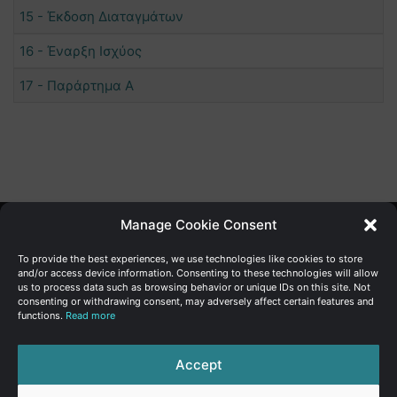
15 - Έκδοση Διαταγμάτων
16 - Έναρξη Ισχύος
17 - Παράρτημα Α
Manage Cookie Consent
Γενική Διεύθυνση Ανάπτυξης
To provide the best experiences, we use technologies like cookies to store
and/or access device information. Consenting to these technologies will allow
us to process data such as browsing behavior or unique IDs on this site. Not
Υπουργείο Οικονομικών | Κυπριακή Δημοκρατία
consenting or withdrawing consent, may adversely affect certain features and
functions.
Read more
Ιστ:
www.dggrowth.mof.gov.cy
Facebook
X
LinkedIn
FAQs
Accept