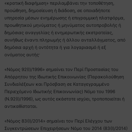
«κρατική διαφήμιση» περιλαμβάνει την τοποθέτηση,
προώθηση, δημοσίευση ή διάδοση, σε οποιαδήποτε
υπηρεσία μέσων ενημέρωσης ή επιγραμμική πλατφόρμα,
προωθητικού μηνύματος ή μηνύματος αυτοπροβολής ή
δημόσιας αναγγελίας ή ενημερωτικής εκστρατείας,
συνήθως έναντι πληρωμής ή άλλου ανταλλάγματος, από
δημόσια αρχή ή οντότητα ή για λογαριασμό ή εξ
ονόματος αυτής·
«Νόμος 92(I)/1996» σημαίνει τον Περί Προστασίας του
Απόρρητου της Ιδιωτικής Επικοινωνίας (Παρακολούθηση
Συνδιαλέξεων και Πρόσβαση σε Καταγεγραμμένο
Περιεχόμενο Ιδιωτικής Επικοινωνίας) Νόμο του 1996
(Ν.92(I)/1996), ως αυτός εκάστοτε ισχύει, τροποποιείται ή
αντικαθίσταται.
«Νόμος 83(Ι)/2014» σημαίνει τον Περί Ελέγχου των
Συγκεντρώσεων Επιχειρήσεων Νόμο του 2014 (83(Ι)/2014)