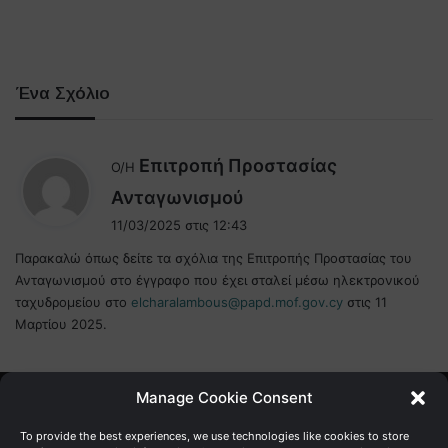
Ένα Σχόλιο
Επιτροπή Προστασίας
Ο/Η
λ
Ανταγωνισμού
έ
11/03/2025 στις 12:43
ε
Παρακαλώ όπως δείτε τα σχόλια της Επιτροπής Προστασίας του
ι
Ανταγωνισμού στο έγγραφο που έχει σταλεί μέσω ηλεκτρονικού
:
ταχυδρομείου στο
elcharalambous@papd.mof.gov.cy
στις 11
Μαρτίου 2025.
Manage Cookie Consent
Γενική Διεύθυνση Ανάπτυξης
To provide the best experiences, we use technologies like cookies to store