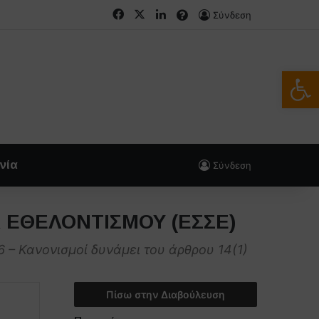
Facebook
X
LinkedIn
FAQs
Σύνδεση
Ανοίξτε
νία
Σύνδεση
Α ΕΘΕΛΟΝΤΙΣΜΟΥ (ΕΣΣΕ)
Κανονισμοί δυνάμει του άρθρου 14(1)
Πίσω στην Διαβούλευση