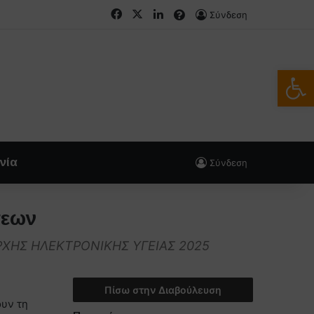
Facebook
X
LinkedIn
FAQs
Σύνδεση
Ανοίξτε
νία
Σύνδεση
σεων
ΧΗΣ ΗΛΕΚΤΡΟΝΙΚΗΣ ΥΓΕΙΑΣ 2025
Πίσω στην Διαβούλευση
ουν τη