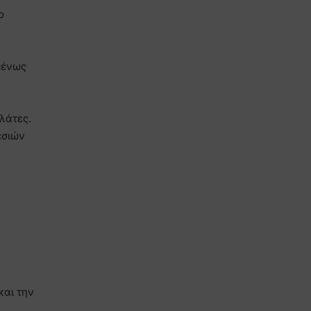
ο
μένως
λάτες.
εσιών
και την