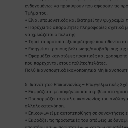
ενδεχομένως να προκύψουν που αφορούν τις προσδ
Τμήμα του.
• Είναι υπομονετικός και διατηρεί την ψυχραιμία
• Παρέχει τις απαραίτητες πληροφορίες σχετικά
να χρειάζεται ο πελάτης.
• Τηρεί τα πρότυπα εξυπηρέτησης που τίθενται στ
• Εισηγείται τρόπους βελτίωσης/αναβάθμισης της
• Εφαρμόζει καινοτόμες πρακτικές και χρησιμοπο
που παρέχονται στους πολίτες/πελάτες.
Πολύ Ικανοποιητικά Ικανοποιητικά Μη Ικανοποιητ
5. Ικανότητες Επικοινωνίας – Επαγγελματικές Σχέ
• Εκφράζεται με σαφήνεια και ακρίβεια στο γραπ
• Προσαρμόζει το στυλ επικοινωνίας του ανάλογα 
αλληλοκατανόηση.
• Επικοινωνεί με αυτοπεποίθηση σε συναντήσεις ε
• Εκφράζει τις προσωπικές του απόψεις με δυναμισ
υποστήριξη των προϊσταμένων και των συναδέλφ