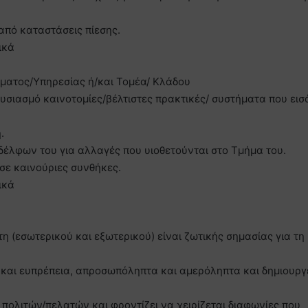
από καταστάσεις πίεσης.
ικά
ήματος/Υπηρεσίας ή/και Τομέα/ Κλάδου
θουσιασμό καινοτομίες/βέλτιστες πρακτικές/ συστήματα που εισ
.
δέλφων του για αλλαγές που υιοθετούνται στο Τμήμα του.
 σε καινούριες συνθήκες.
ικά
η (εσωτερικού και εξωτερικού) είναι ζωτικής σημασίας για τη
α και ευπρέπεια, απροσωπόληπτα και αμερόληπτα και δημιουργ
ν πολιτών/πελατών και φροντίζει να χειρίζεται διαφωνίες που