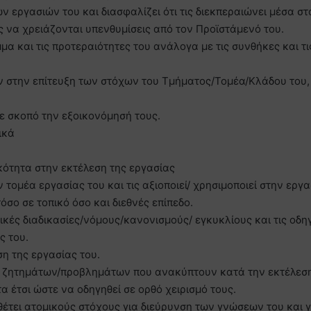
ν εργασιών του και διασφαλίζει ότι τις διεκπεραιώνει μέσα στ
 να χρειάζονται υπενθυμίσεις από τον Προϊστάμενό του.
μα και τις προτεραιότητες του ανάλογα με τις συνθήκες και τι
ν στην επίτευξη των στόχων του Τμήματος/Τομέα/Κλάδου του,
με σκοπό την εξοικονόμησή τους.
ικά
κότητα στην εκτέλεση της εργασίας
 τομέα εργασίας του και τις αξιοποιεί/ χρησιμοποιεί στην εργα
σο σε τοπικό όσο και διεθνές επίπεδο.
ικές διαδικασίες/νόμους/κανονισμούς/ εγκυκλίους και τις οδηγ
ς του.
ση της εργασίας του.
ν ζητημάτων/προβλημάτων που ανακύπτουν κατά την εκτέλεσ
 έτσι ώστε να οδηγηθεί σε ορθό χειρισμό τους.
θέτει ατομικούς στόχους για διεύρυνση των γνώσεων του και γ