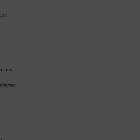
ους
ια των
ιότητας
ε