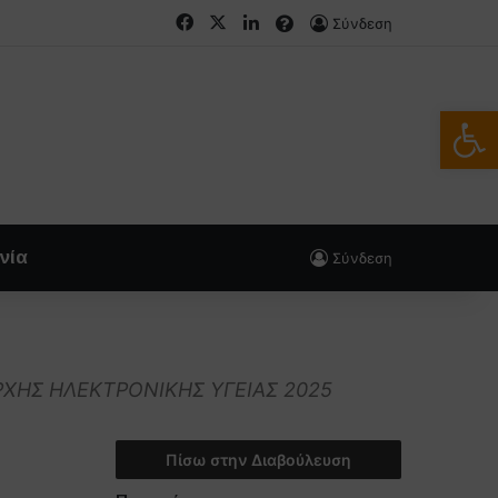
Facebook
X
LinkedIn
FAQs
Σύνδεση
Ανοίξτε
νία
Σύνδεση
ΧΗΣ ΗΛΕΚΤΡΟΝΙΚΗΣ ΥΓΕΙΑΣ 2025
Πίσω στην Διαβούλευση