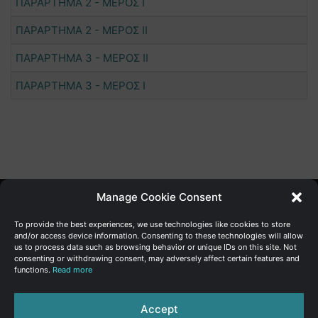
ΠΑΡΑΡΤΗΜΑ 2 - ΜΕΡΟΣ Ι
ΠΑΡΑΡΤΗΜΑ 2 - ΜΕΡΟΣ ΙΙ
ΠΑΡΑΡΤΗΜΑ 3 - ΜΕΡΟΣ ΙΙ
ΠΑΡΑΡΤΗΜΑ 3 - ΜΕΡΟΣ Ι
Manage Cookie Consent
Γενική Διεύθυνση Ανάπτυξης
To provide the best experiences, we use technologies like cookies to store
and/or access device information. Consenting to these technologies will allow
us to process data such as browsing behavior or unique IDs on this site. Not
Υπουργείο Οικονομικών | Κυπριακή Δημοκρατία
consenting or withdrawing consent, may adversely affect certain features and
functions.
Read more
Ιστ:
www.dggrowth.mof.gov.cy
Facebook
X
LinkedIn
FAQs
Accept