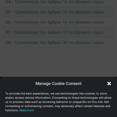
04 - Τροποποίηση του άρθρου 12 του βασικού νόμου.
05 - Τροποποίηση του άρθρου 13 του βασικού νόμου
06 - Τροποποίηση του άρθρου 14 του βασικού νόμου
07 - Τροποποίηση του άρθρου 15 του βασικού νόμου
08 - Τροποποίηση του άρθρου 30 του βασικού νόμου
Manage Cookie Consent
Γενική Διεύθυνση Ανάπτυξης
To provide the best experiences, we use technologies like cookies to store
and/or access device information. Consenting to these technologies will allow
us to process data such as browsing behavior or unique IDs on this site. Not
Υπουργείο Οικονομικών | Κυπριακή Δημοκρατία
consenting or withdrawing consent, may adversely affect certain features and
functions.
Read more
Ιστ:
www.dggrowth.mof.gov.cy