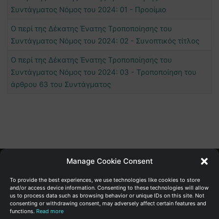
Συντάγματος Νόμος του 2024: 01 - Προοίμιο
Ο περί της Δέκατης Ένατης Τροποποίησης του
Συντάγματος Νόμος του 2024: 02 - Συνοπτικός τίτλος
Ο περί της Δέκατης Ένατης Τροποποίησης του
Συντάγματος Νόμος του 2024: 03 - Τροποποίηση του
άρθρου 63 του Συντάγματος
Manage Cookie Consent
Γενική Διεύθυνση Ανάπτυξης
To provide the best experiences, we use technologies like cookies to store
and/or access device information. Consenting to these technologies will allow
us to process data such as browsing behavior or unique IDs on this site. Not
Υπουργείο Οικονομικών | Κυπριακή Δημοκρατία
consenting or withdrawing consent, may adversely affect certain features and
functions.
Read more
Ιστ:
www.dggrowth.mof.gov.cy