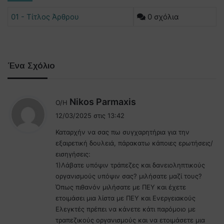
01 - Τίτλος Άρθρου
0 σχόλια
Ένα Σχόλιο
λ
Nikos Parmaxis
Ο/Η
έ
12/03/2025 στις 13:42
ε
Καταρχήν να σας πω συγχαρητήρια για την
ι
εξαιρετική δουλειά, πάρακατω κάποιες ερωτήσεις/
:
εισηγήσεις:
1)Λάβατε υπόψιν τράπεζες και δανειοληπτικούς
οργανισμούς υπόψιν σας? μιλήσατε μαζί τους?
Όπως πιθανόν μιλήσατε με ΠΕΥ και έχετε
ετοιμάσει μια λίστα με ΠΕΥ και Ενεργειακούς
Ελεγκτές πρέπει να κάνετε κάτι παρόμοιο με
τραπεζικούς οργανισμούς και να ετοιμάσετε μια