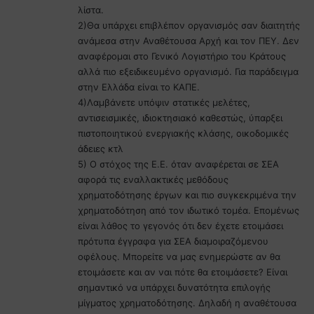
λίστα.
2)Θα υπάρχει επιβλέπον οργανισμός σαν διαιτητής
ανάμεσα στην Αναθέτουσα Αρχή και τον ΠΕΥ. Δεν
αναφέρομαι στο Γενικό Λογιστήριο του Κράτους
αλλά πιο εξειδικευμένο οργανισμό. Για παράδειγμα
στην Ελλάδα είναι το ΚΑΠΕ.
4)Λαμβάνετε υπόψιν στατικές μελέτες,
αντισεισμικές, ιδιοκτησιακό καθεστώς, ύπαρξει
πιστοποιητικού ενεργιακής κλάσης, οικοδομικές
άδειες κτλ
5) Ο στόχος της Ε.Ε. όταν αναφέρεται σε ΣΕΑ
αφορά τις εναλλακτικές μεθόδους
χρηματοδότησης έργων και πιο συγκεκριμένα την
χρηματοδότηση από τον ιδωτικό τομέα. Επομένως
είναι λάθος το γεγονός ότι δεν έχετε ετοιμάσει
πρότυπα έγγραφα για ΣΕΑ διαμοιραζόμενου
οφέλους. Μπορείτε να μας ενημερώστε αν θα
ετοιμάσετε και αν ναι πότε θα ετοιμάσετε? Είναι
σημαντικό να υπάρχει δυνατότητα επιλογής
μίγματος χρηματοδότησης. Δηλαδή η αναθέτουσα