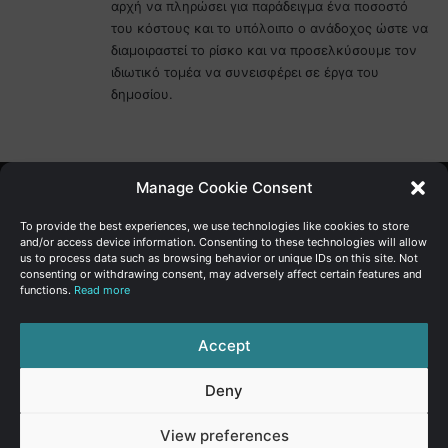
αρχή να πληρώσει για παράδειγμα ένα ποσοστό
του κόστους και το υπόλοιπο ο ανάδοχος ώστε να
διαμοιραστεί το ρίσκο και να προσελκύσουμε τον
ιδιωτικό τομέα να συνεισφέρει σε έργα του
δημοσίου.
Manage Cookie Consent
Γενική Διεύθυνση Ανάπτυξης
To provide the best experiences, we use technologies like cookies to store
and/or access device information. Consenting to these technologies will allow
us to process data such as browsing behavior or unique IDs on this site. Not
Υπουργείο Οικονομικών | Κυπριακή Δημοκρατία
consenting or withdrawing consent, may adversely affect certain features and
functions.
Read more
Ιστ:
www.dggrowth.mof.gov.cy
Facebook
X
LinkedIn
FAQs
Accept
Deny
© Copyright 2026, All Rights Reserved
View preferences
FAQs
|
Sitemap
|
Terms of use
|
Privacy Policy