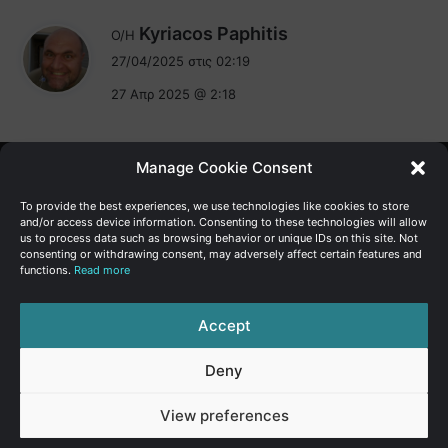
λ
Kyriacos Paphitis
Ο/Η
έ
27/04/2025 στις 02:19
ε
27 Απρ 2025 @ 2:18
ι
:
Manage Cookie Consent
Γενική Διεύθυνση Ανάπτυξης
To provide the best experiences, we use technologies like cookies to store
and/or access device information. Consenting to these technologies will allow
us to process data such as browsing behavior or unique IDs on this site. Not
Υπουργείο Οικονομικών | Κυπριακή Δημοκρατία
consenting or withdrawing consent, may adversely affect certain features and
functions.
Read more
Ιστ:
www.dggrowth.mof.gov.cy
Facebook
X
LinkedIn
FAQs
Accept
Deny
© Copyright 2026, All Rights Reserved
View preferences
FAQs
|
Sitemap
|
Terms of use
|
Privacy Policy