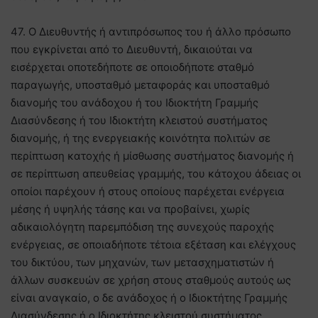
47. Ο Διευθυντής ή αντιπρόσωπος του ή άλλο πρόσωπο
που εγκρίνεται από το Διευθυντή, δικαιούται να
εισέρχεται οποτεδήποτε σε οποιοδήποτε σταθμό
παραγωγής, υποσταθμό μεταφοράς και υποσταθμό
διανομής του ανάδοχου ή του Ιδιοκτήτη Γραμμής
Διασύνδεσης ή του Ιδιοκτήτη κλειστού συστήματος
διανομής, ή της ενεργειακής κοινότητα πολιτών σε
περίπτωση κατοχής ή μίσθωσης συστήματος διανομής ή
σε περίπτωση απευθείας γραμμής, του κάτοχου άδειας οι
οποίοι παρέχουν ή στους οποίους παρέχεται ενέργεια
μέσης ή υψηλής τάσης και να προβαίνει, χωρίς
αδικαιολόγητη παρεμπόδιση της συνεχούς παροχής
ενέργειας, σε οποιαδήποτε τέτοια εξέταση και ελέγχους
του δικτύου, των μηχανών, των μετασχηματιστών ή
άλλων συσκευών σε χρήση στους σταθμούς αυτούς ως
είναι αναγκαίο, ο δε ανάδοχος ή ο Ιδιοκτήτης Γραμμής
Διασύνδεσης ή ο Ιδιοκτήτης κλειστού συστήματος