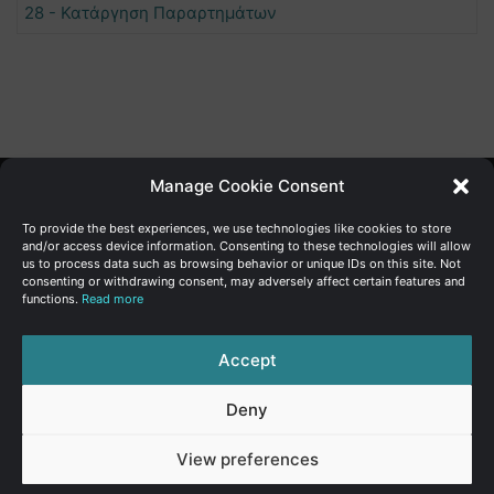
28 - Κατάργηση Παραρτημάτων
Manage Cookie Consent
Γενική Διεύθυνση Ανάπτυξης
To provide the best experiences, we use technologies like cookies to store
and/or access device information. Consenting to these technologies will allow
us to process data such as browsing behavior or unique IDs on this site. Not
Υπουργείο Οικονομικών | Κυπριακή Δημοκρατία
consenting or withdrawing consent, may adversely affect certain features and
functions.
Read more
Ιστ:
www.dggrowth.mof.gov.cy
Facebook
X
LinkedIn
FAQs
Accept
Deny
© Copyright 2026, All Rights Reserved
View preferences
FAQs
|
Sitemap
|
Terms of use
|
Privacy Policy