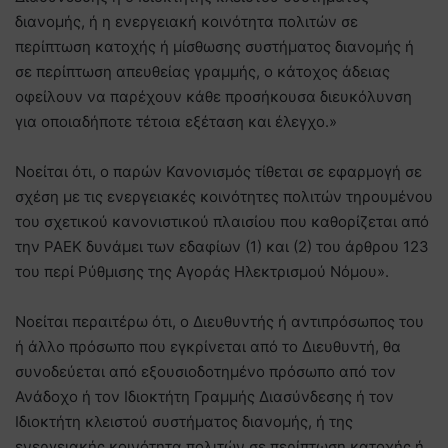
διανομής, ή η ενεργειακή κοινότητα πολιτών σε
περίπτωση κατοχής ή μίσθωσης συστήματος διανομής ή
σε περίπτωση απευθείας γραμμής, ο κάτοχος άδειας
οφείλουν να παρέχουν κάθε προσήκουσα διευκόλυνση
για οποιαδήποτε τέτοια εξέταση και έλεγχο.»
Νοείται ότι, ο παρών Κανονισμός τίθεται σε εφαρμογή σε
σχέση με τις ενεργειακές κοινότητες πολιτών τηρουμένου
του σχετικού κανονιστικού πλαισίου που καθορίζεται από
την ΡΑΕΚ δυνάμει των εδαφίων (1) και (2) του άρθρου 123
του περί Ρύθμισης της Αγοράς Ηλεκτρισμού Νόμου».
Νοείται περαιτέρω ότι, ο Διευθυντής ή αντιπρόσωπος του
ή άλλο πρόσωπο που εγκρίνεται από το Διευθυντή, θα
συνοδεύεται από εξουσιοδοτημένο πρόσωπο από τον
Ανάδοχο ή τον Ιδιοκτήτη Γραμμής Διασύνδεσης ή τον
Ιδιοκτήτη κλειστού συστήματος διανομής, ή της
ενεργειακής κοινότητα πολιτών σε περίπτωση κατοχής ή