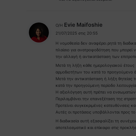
λ
Evie Maifoshie
Ο/Η
έ
21/07/2025 στις 20:55
ε
H νομοθεσία δεν αναφέρει ρητά τη διαδι
ι
πλαίσιο για ανατροφοδότηση που μπορεί 
:
την αλλαγή ή αντικατάσταση των επιτροπ
Μετά τη λήξη κάθε ημερολογιακού έτους κ
αρμοδιοτήτων του κατά το προηγούμενο έ
Μετά την αντικατάσταση ή λήξη θητείας 
κατά την προηγούμενη περίοδο λειτουργία
Η αξιολόγηση αυτή πρέπει να ενσωματώνε
Περιλαμβάνει την επανεξέταση της στρατη
Προτείνει συγκεκριμένες κατευθύνσεις και
Αυτές οι προτάσεις υποβάλλονται προς το
Η διαδικασία αυτή εξασφαλίζει τη συνέχει
αποτελεσματικό και επίκαιρο στις προκλήσε