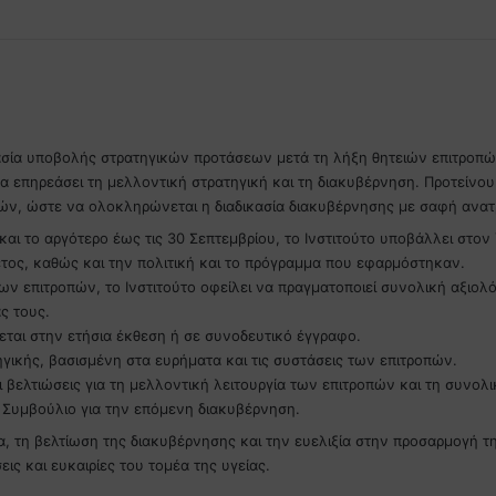
κασία υποβολής στρατηγικών προτάσεων μετά τη λήξη θητειών επιτροπώ
να επηρεάσει τη μελλοντική στρατηγική και τη διακυβέρνηση. Προτείν
ών, ώστε να ολοκληρώνεται η διαδικασία διακυβέρνησης με σαφή ανατ
αι το αργότερο έως τις 30 Σεπτεμβρίου, το Ινστιτούτο υποβάλλει στο
τος, καθώς και την πολιτική και το πρόγραμμα που εφαρμόστηκαν.
των επιτροπών, το Ινστιτούτο οφείλει να πραγματοποιεί συνολική αξι
ς τους.
ται στην ετήσια έκθεση ή σε συνοδευτικό έγγραφο.
γικής, βασισμένη στα ευρήματα και τις συστάσεις των επιτροπών.
 βελτιώσεις για τη μελλοντική λειτουργία των επιτροπών και τη συνολι
 Συμβούλιο για την επόμενη διακυβέρνηση.
α, τη βελτίωση της διακυβέρνησης και την ευελιξία στην προσαρμογή τη
ις και ευκαιρίες του τομέα της υγείας.