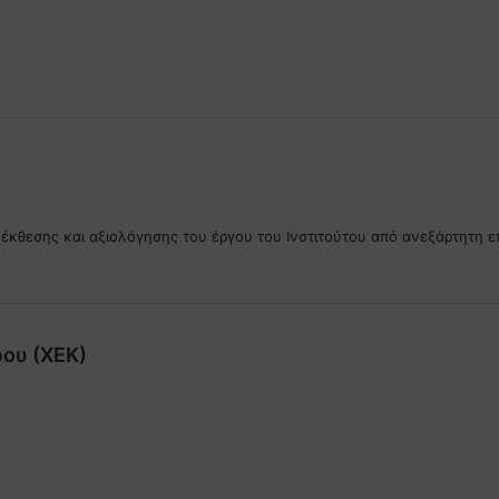
 έκθεσης και αξιολόγησης του έργου του Ινστιτούτου από ανεξάρτητ
λ
ρου (ΧΕΚ)
έ
ε
ι
,
: