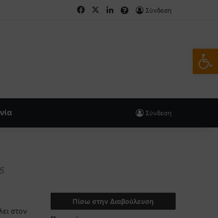
Facebook
X
LinkedIn
FAQs
Σύνδεση
Ανοίξτε
νία
Σύνδεση
5
Πίσω στην Διαβούλευση
λει στον