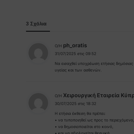
3 Σχόλια
λ
ph_oratis
Ο/Η
έ
31/07/2025 στις 09:52
ε
Να εισαχθεί υποχρέωση ετήσιας δημόσιας
ι
υγείας και των ασθενών.
:
Χειρουργική Εταιρεία Κύπ
Ο/Η
30/07/2025 στις 18:32
Η ετήσια έκθεση θα πρέπει:
• να τυποποιηθεί ως προς το περιεχόμενο
• να δημοσιοποιείται στο κοινό,
• και να αξιολογείται θεσμικά.