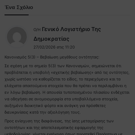
Ένα Σχόλιο
Γενικό Λογιστήριο Της
Ο/Η
λ
Δημοκρατίας
έ
27/02/2026 στις 11:20
ε
Κανονισμός 5(3) – Βεβαίωση μεγέθους οντότητας:
ι
:
Σε σχέση με το σημείο 5(3) των Κανονισμών, σημειώνεται ότι
προβλέπεται η υποβολή «σχετικής βεβαίωσης» από τις οντότητες,
χωρίς ωστόσο να καθορίζεται το είδος, το περιεχόμενο και τα
ελάχιστα απαιτούμενα στοιχεία που θα πρέπει να περιλαμβάνει η
εν λόγω βεβαίωση. Η απουσία τυποποιημένου πλαισίου ενδέχεται
να οδηγήσει σε ανομοιομορφία στα υποβαλλόμενα στοιχεία,
αυξημένο διοικητικό φόρτο και ανάγκη για πρόσθετες
διευκρινίσεις κατά την αξιολόγηση τους.
Προς ενίσχυση της διαφάνειας, της ίσης μεταχείρισης των
οντοτήτων και της αποτελεσματικής εφαρμογής της
μεθοδολογίας, γίνεται εισήγηση όπως προστεθεί Παράρτημα με