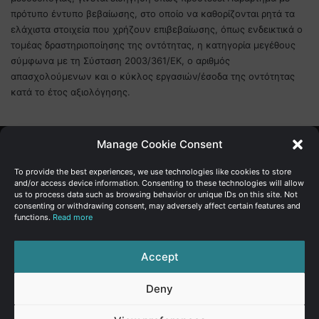
πρότυπο έντυπο βεβαίωσης, στο οποίο να καθορίζονται ρητά τα
ελάχιστα στοιχεία που χρήζουν επιβεβαίωσης, όπως ενδεικτικά ο
τομέας δραστηριοποίησης της οντότητας, η κατηγορία μεγέθους
σύμφωνα με τη Σύσταση 2003/361/ΕΚ, ο αριθμός
απασχολούμενων και ο κύκλος εργασιών/έσοδα της οντότητας
κατά το έτος αξιολόγησης.
Manage Cookie Consent
Γενική Διεύθυνση Ανάπτυξης
To provide the best experiences, we use technologies like cookies to store
and/or access device information. Consenting to these technologies will allow
us to process data such as browsing behavior or unique IDs on this site. Not
Υπουργείο Οικονομικών | Κυπριακή Δημοκρατία
consenting or withdrawing consent, may adversely affect certain features and
functions.
Read more
Ιστ:
www.dggrowth.mof.gov.cy
Facebook
X
LinkedIn
FAQs
Accept
Deny
© Copyright 2026, All Rights Reserved