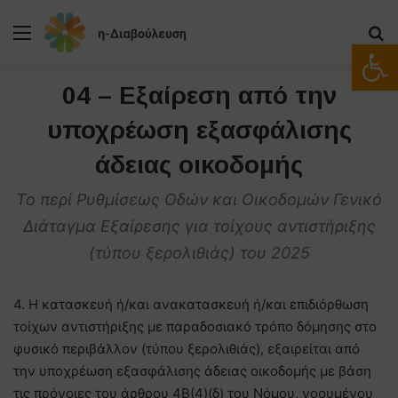
Μενού
Α
Ανοίξτε
04 – Εξαίρεση από την
υποχρέωση εξασφάλισης
άδειας οικοδομής
Το περί Ρυθμίσεως Οδών και Οικοδομών Γενικό
Διάταγμα Εξαίρεσης για τοίχους αντιστήριξης
(τύπου ξερολιθιάς) του 2025
4. Η κατασκευή ή/και ανακατασκευή ή/και επιδιόρθωση
τοίχων αντιστήριξης με παραδοσιακό τρόπο δόμησης στο
φυσικό περιβάλλον (τύπου ξερολιθιάς), εξαιρείται από
την υποχρέωση εξασφάλισης άδειας οικοδομής με βάση
τις πρόνοιες του άρθρου 4Β(4)(δ) του Νόμου, νοουμένου