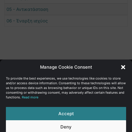
05 - Αντικατάσταση
06 - Έναρξη ισχύος
Manage Cookie Consent
Γενική Διεύθυνση Ανάπτυξης
To provide the best experiences, we use technologies like cookies to store
and/or access device information. Consenting to these technologies will allow
us to process data such as browsing behavior or unique IDs on this site. Not
Υπουργείο Οικονομικών | Κυπριακή Δημοκρατία
consenting or withdrawing consent, may adversely affect certain features and
functions.
Read more
Ιστ:
www.dggrowth.mof.gov.cy
Facebook
X
LinkedIn
FAQs
Accept
Deny