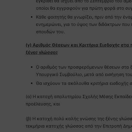
εγκριθεί θα ισχύει από το Σεπτέμβριο του α
οποίοι θα εγγραφούν για πρώτη φορά στο σ
Κάθε φοιτητής θα γνωρίζει, πριν από την ένα
ενημερώνει, για το ύψος των διδάκτρων που 
σπουδών του.
(γ) Αριθμός Θέσεων και Κριτήρια Εισδοχής στ
ξένες γλώσσες
Ο αριθμός των προσφερόμενων θέσεων στα ξ
Υπουργικό Συμβούλιο, μετά από εισήγηση το
Θα ισχύουν τα ακόλουθα κριτήρια εισδοχής
(α) H κατοχή απολυτηρίου Σχολής Μέσης Εκπαίδε
προέλευσης, και
(β) H κατοχή πολύ καλής γνώσης της ξένης γλώσ
τεκμήρια κατοχής γλώσσας από την Επιτροπή Δημό