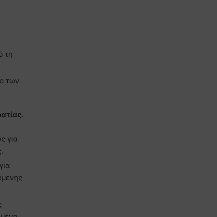
ό τη
το των
ατίας.
ς για
.
για
άμενης
ς
ωμένη