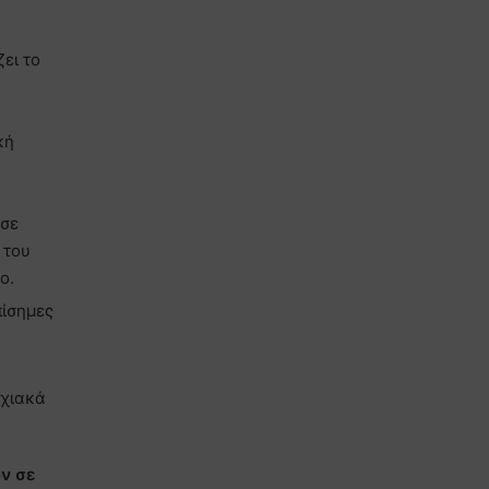
ει το
κή
 σε
 του
ο.
πίσημες
υχιακά
ν σε