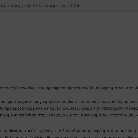
Τροποποιητικοί) Κανονισμοί του 2024
 Νεολαίας θα εγκρίνει την προσφορά προπτυχιακών προγραμμάτων σπο
 σε προπτυχιακά προγράμματα σπουδών που προσφέρονται ήδη σε μία α
 προσφέρονται μόνο σε ξένες γλώσσες, χωρίς την ταυτόχρονη προφορά
κληρωμένη εισήγηση στην Υπουργό για τον καθορισμό των προπτυχιακώ
ποδεικνυεται ότι ισχύει για τα ξενόγλωσσα προγράμματα σπουδών η ίδ
 Η Υπουργός Παιδείας θα εγκρίνει ξενόφωνα προγράμματα σπουδών πο