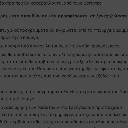
δακτρα που θα καταβάλλονται από τους φοιτητές.
γράμματα σπουδών που θα προσφέρονται σε ξένες γλώσσες
πτυχιακά προγράμματα θα εγκρίνεται από το Υπουργικό Συμβ
 προς την Υπουργό.
το πραγματικό κόστος λειτουργίας του κάθε προγράμματος.
τρων θα υποβάλλεται κατόπιν ολοκληρωμένης και τεκμηριωμέ
ωσιμότητας και θα λαμβάνει υπόψη μεταξύ άλλων την προσφορ
ς δυνατότητες του Πανεπιστημίου για στήριξη των φοιτητών, τ
ς και τον προϋπολογισμό των εσόδων και των εξόδων του
α προπτυχιακά προγράμματα θα γίνεται με απόφαση του Υπο
ρος την Υπουργό.
α αναθεώρηση των διδάκτρων στα ξενόγλωσσα προπτυχιακά
ογείται από επαρκή και τεκμηριωμένα στοιχεία και αποδεικτικ
15 Σεπτεμβρίου κάθε έτους και οποιαδήποτε αναθεώρηση ήθελ