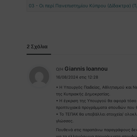
03 - Οι περί Πανεπιστημίου Κύπρου (Δίδακτρα) (
2 Σχόλια
λ
Giannis Ioannou
Ο/Η
έ
16/08/2024 στις 12:28
ε
• Η Υπουργός Παιδείας, Αθλητισμού και
ι
της Κυπριακής Δημοκρατίας.
:
• Η έγκριση της Υπουργού θα αφορά τόσο
προπτυχιακά προγράμματα σπουδών που θα
• Το ΤΕΠΑΚ θα υποβάλλει στοιχεία/ ολο
γλώσσες.
Πουθενά στις παραπάνω παραγράφους δεν υ
για τα ελληνόφωνα προγράμματα σπουδών.