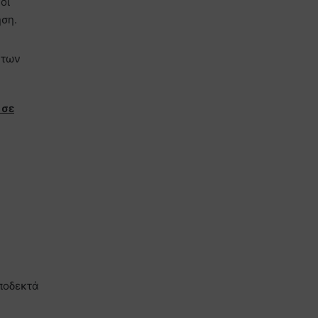
οι
ση.
 των
 σε
αποδεκτά