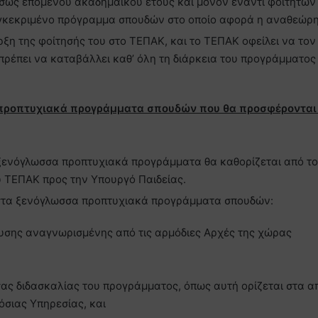
μέσως επόμενου ακαδημαϊκού έτους και μόνον έναντι φοιτητών 
υγκεκριμένο πρόγραμμα σπουδών στο οποίο αφορά η αναθεώρη
ρξη της φοίτησής του στο ΤΕΠΑΚ, και το ΤΕΠΑΚ οφείλει να τον
πρέπει να καταβάλλει καθ’ όλη τη διάρκεια του προγράμματος
α προπτυχιακά προγράμματα σπουδών που θα προσφέρονται
ενόγλωσσα προπτυχιακά προγράμματα θα καθορίζεται από το
υ ΤΕΠΑΚ προς την Υπουργό Παιδείας.
 στα ξενόγλωσσα προπτυχιακά προγράμματα σπουδών:
υσης αναγνωρισμένης από τις αρμόδιες Αρχές της χώρας
σας διδασκαλίας του προγράμματος, όπως αυτή ορίζεται στα 
σιας Υπηρεσίας, και