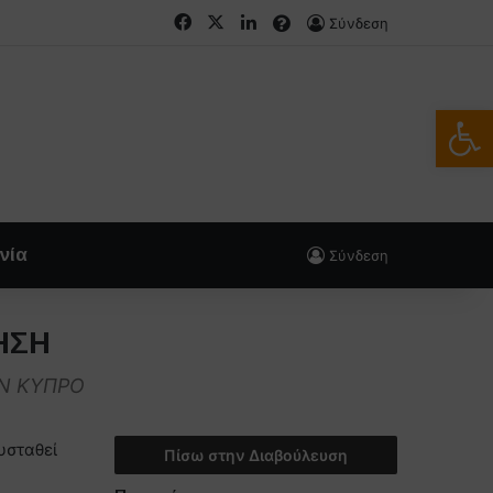
Facebook
X
LinkedIn
FAQs
Σύνδεση
Ανοίξτε
νία
Σύνδεση
ΗΣΗ
ΗΝ ΚΥΠΡΟ
υσταθεί
Πίσω στην Διαβούλευση