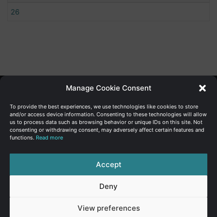
26
Manage Cookie Consent
Γενική Διεύθυνση Ανάπτυξης
To provide the best experiences, we use technologies like cookies to store
and/or access device information. Consenting to these technologies will allow
us to process data such as browsing behavior or unique IDs on this site. Not
Υπουργείο Οικονομικών | Κυπριακή Δημοκρατία
consenting or withdrawing consent, may adversely affect certain features and
functions.
Read more
Ιστ:
www.dggrowth.mof.gov.cy
Facebook
X
LinkedIn
FAQs
Accept
Deny
© Copyright 2026, All Rights Reserved
View preferences
FAQs
|
Sitemap
|
Terms of use
|
Privacy Policy