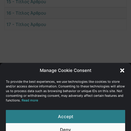
15 - Τίτλος Άρθρου
16 - Τίτλος Άρθρου
17 - Τίτλος Άρθρου
Manage Cookie Consent
Γενική Διεύθυνση Ανάπτυξης
To provide the best experiences, we use technologies like cookies to store
and/or access device information. Consenting to these technologies will allow
us to process data such as browsing behavior or unique IDs on this site. Not
Υπουργείο Οικονομικών | Κυπριακή Δημοκρατία
consenting or withdrawing consent, may adversely affect certain features and
functions.
Read more
Ιστ:
www.dggrowth.mof.gov.cy
Facebook
X
LinkedIn
FAQs
Accept
Deny