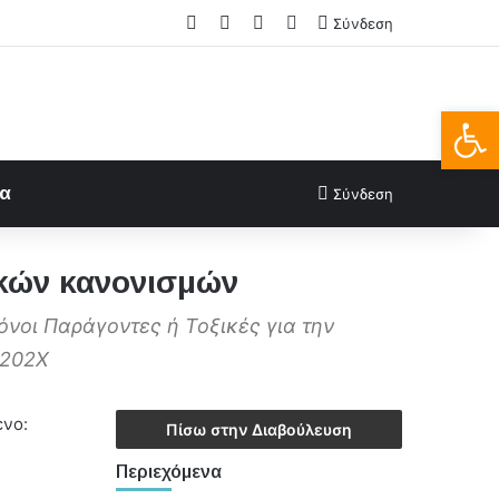
Facebook
X
LinkedIn
FAQs
Σύνδεση
Ανοίξτε
ία
Σύνδεση
κών κανονισμών
όνοι Παράγοντες ή Τοξικές για την
 202X
ενο:
Πίσω στην Διαβούλευση
Περιεχόμενα