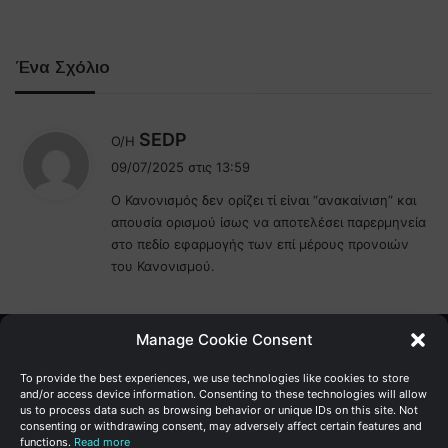
Ένα Σχόλιο
λ
SEDP
Ο/Η
έ
09/07/2025 στις 13:59
ε
Ο Κανονισμός δεν ορίζει τί είναι “ανακαίνιση” και
ι
απουσία ορισμού ίσως να αποτελέσει παρερμηνεία
:
στο πεδίο εφαρμογής των επί μέρους προνοιών
του Κανονισμού.
Manage Cookie Consent
Γενική Διεύθυνση Ανάπτυξης
To provide the best experiences, we use technologies like cookies to store
and/or access device information. Consenting to these technologies will allow
us to process data such as browsing behavior or unique IDs on this site. Not
Υπουργείο Οικονομικών | Κυπριακή Δημοκρατία
consenting or withdrawing consent, may adversely affect certain features and
functions.
Read more
Ιστ:
www.dggrowth.mof.gov.cy