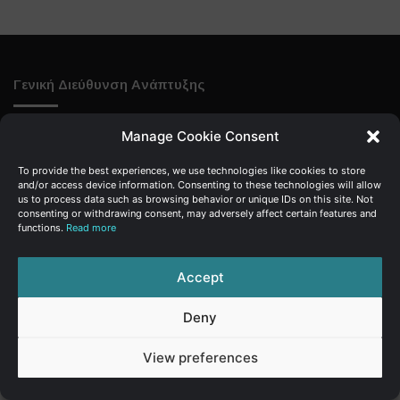
Γενική Διεύθυνση Ανάπτυξης
Υπουργείο Οικονομικών | Κυπριακή Δημοκρατία
Manage Cookie Consent
Ιστ:
www.dggrowth.mof.gov.cy
To provide the best experiences, we use technologies like cookies to store
Facebook
X
LinkedIn
FAQs
and/or access device information. Consenting to these technologies will allow
us to process data such as browsing behavior or unique IDs on this site. Not
consenting or withdrawing consent, may adversely affect certain features and
functions.
Read more
© Copyright 2026, All Rights Reserved
Accept
FAQs
|
Sitemap
|
Terms of use
|
Privacy Policy
Deny
View preferences