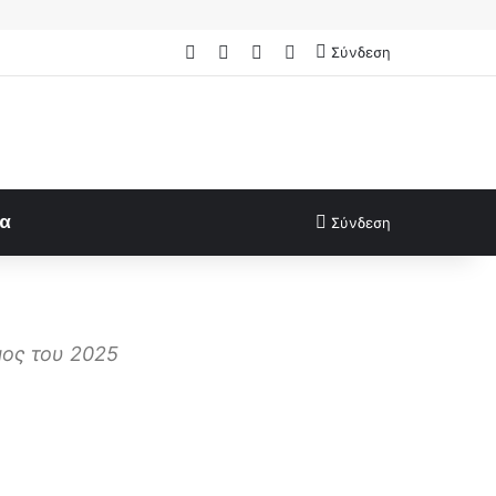
Facebook
X
LinkedIn
FAQs
Σύνδεση
ία
Σύνδεση
μος του 2025