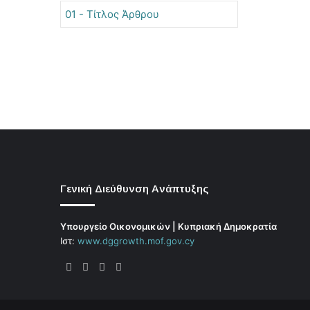
01 - Τίτλος Άρθρου
Γενική Διεύθυνση Ανάπτυξης
Υπουργείο Οικονομικών | Κυπριακή Δημοκρατία
Ιστ:
www.dggrowth.mof.gov.cy
Facebook
X
LinkedIn
FAQs