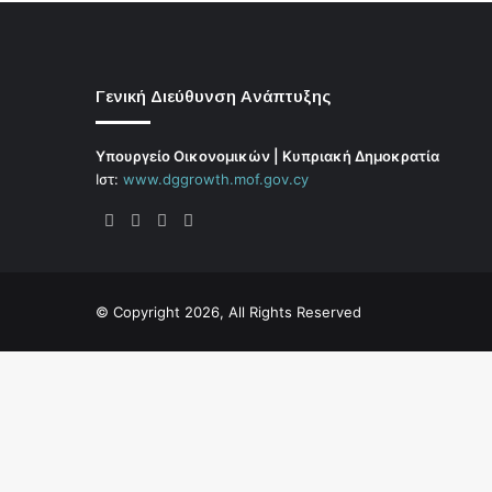
Γενική Διεύθυνση Ανάπτυξης
Υπουργείο Οικονομικών | Κυπριακή Δημοκρατία
Ιστ:
www.dggrowth.mof.gov.cy
Facebook
X
LinkedIn
FAQs
© Copyright 2026, All Rights Reserved