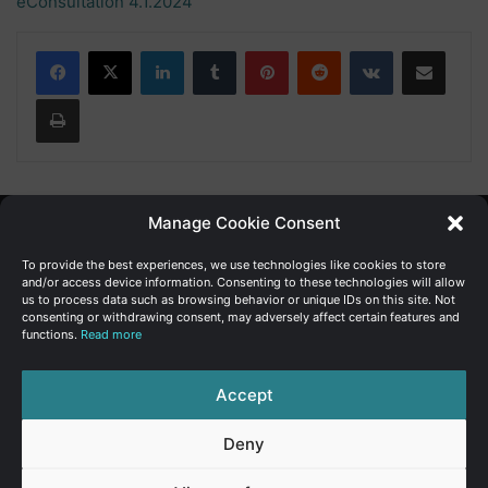
eConsultation 4.1.2024
Facebook
X
LinkedIn
Tumblr
Pinterest
Reddit
VKontakte
Μοιραστείτε μέσω email
Εκτύπωση
Manage Cookie Consent
Γενική Διεύθυνση Ανάπτυξης
To provide the best experiences, we use technologies like cookies to store
and/or access device information. Consenting to these technologies will allow
us to process data such as browsing behavior or unique IDs on this site. Not
Υπουργείο Οικονομικών | Κυπριακή Δημοκρατία
consenting or withdrawing consent, may adversely affect certain features and
functions.
Read more
Ιστ:
www.dggrowth.mof.gov.cy
Facebook
X
LinkedIn
FAQs
Accept
Deny
© Copyright 2026, All Rights Reserved