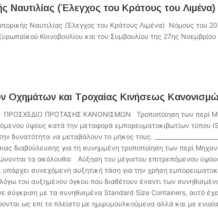
ής Ναυτιλίας (Έλεγχος του Κράτους του Λιμένα)
μπορικής Ναυτιλίας (Έλεγχος του Κράτους Λιμένα) Νόμους του 2
Ευρωπαϊκού Κοινοβουλίου και του Συμβουλίου της 27ης Νοεμβρίου 
ν Οχημάτων και Τροχαίας Κινήσεως Κανονισμ
 ΠΡΟΣΧΕΔΙΟ ΠΡΟΤΑΣΗΣ ΚΑΝΟΝΙΣΜΩΝ Τροποποίηση των περί Μηχ
πόμενου ύψους κατά την μεταφορά εμπορευματοκιβωτίων τύπου 
υνατότητα να μεταβάλουν το μήκος τους. _________________________
ιας διαβούλευσης για τη συνημμένη τροποποίηση των περί Μηχα
ειώνονται τα ακόλουθα: Αύξηση του μέγιστου επιτρεπόμενου ύψο
υπάρχει συνεχόμενη αυξητική τάση για την χρήση εμπορευματο
λόγω του αυξημένου όγκου που διαθέτουν έναντι των συνηθισμέν
σε σύγκριση με τα συνηθισμένα Standard Size Containers, αυτό έ
ρονται ως επί το πλείστο με ημιρυμουλκούμενα αλλά και με ενι