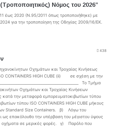
 (Τροποποιητικός) Νόμος του 2026”
011 έως 2020 (Ν.95/2011 όπως τροποποιήθηκε) με
2024 για την τροποποίηση της Οδηγίας 2009/16/ΕΚ.
438
ών
ανοκίνητων Οχημάτων και Τροχαίας Κινήσεως
ISO CONTAINERS HIGH CUBE (ii) σε σχέση με την
_________________________________________ Το Τμήμα
νοκινήτων Οχημάτων και Τροχαίας Κινήσεων
υς κατά την μεταφορά εμπορευματοκιβωτίων τύπου
κιβωτίων τύπου ISO CONTAINERS HIGH CUBE μήκους
ων Standard Size Containers. β) Λόγω του
χει ως επακόλουθο την υπέρβαση του μέγιστου ύψους
αία οχήματα σε μερικές φορές. γ) Παρόλο που