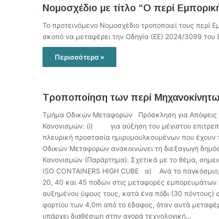
Νομοσχέδιο με τίτλο “O περί Εμπορικ
Το προτεινόμενο Νομοσχέδιο τροποποιεί τους περί Ε
σκοπό να μεταφέρει την Οδηγία (ΕΕ) 2024/3099 του 
Περισσότερα »
Τροποποίηση των περί Μηχανοκίνητω
Τμήμα Οδικών Μεταφορών Πρόσκληση για Απόψεις
Κανονισμών: (i) για αύξηση του μέγιστου επιτρε
πλευρική προστασία ημιρυμουλκουμένων που έχουν την δ
Οδικών Μεταφορών ανακοινώνει τη διεξαγωγή δημόσ
Κανονισμών (Παράρτημα). Σχετικά με το θέμα, σημ
ISO CONTAINERS HIGH CUBE α) Ανά το παγκόσμιο, 
20, 40 και 45 ποδών στις μεταφορές εμπορευμάτων 
αυξημένου ύψους τους, κατά ένα πόδι (30 πόντους) 
φορτίου των 4,0m από το έδαφος, όταν αυτά μεταφέ
υπάρχει διαθέσιμη στην αγορά τεχνολογική…