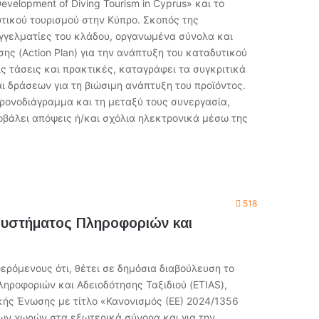
velopment of Diving Tourism in Cyprus» και το
υτικού τουρισμού στην Κύπρο. Σκοπός της
γγελματίες του κλάδου, οργανωμένα σύνολα και
ης (Action Plan) για την ανάπτυξη του καταδυτικού
ς τάσεις και πρακτικές, καταγράφει τα συγκριτικά
 δράσεων για τη βιώσιμη ανάπτυξη του προϊόντος.
χρονοδιάγραμμα και τη μεταξύ τους συνεργασία,
οβάλει απόψεις ή/και σχόλια ηλεκτρονικά μέσω της
518
 Συστήματος Πληροφοριών και
ρόμενους ότι, θέτει σε δημόσια διαβούλευση το
ληροφοριών και Αδειοδότησης Ταξιδιού (ETIAS),
κής Ένωσης με τίτλο «Κανονισμός (ΕΕ) 2024/1356
των χωρών στα εξωτερικά σύνορα και για την