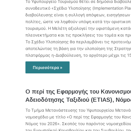
Το Υφυπουργείο Τουρισμού θέτει σε δημόσια διαβούλευ
συνοδευτικό «Σχέδιο Υλοποίησης (Implementation Pl
διαβούλευσης είναι η συλλογή απόψεων, εισηγήσεων
πολίτες, ώστε να ληφθούν υπόψη κατά την οριστικοπο
τουρισμού. Η Μελέτη αξιολογεί την υφιστάμενη κατάσ
πλεονεκτήματα και τις προκλήσεις του τομέα και πρ
Το Σχέδιο Υλοποίησης θα περιλαμβάνει τις προτεινόμ
αποτελώντας τη βάση για την υλοποίηση της Στρατηγ
πλατφόρμας η-Διαβούλευση, το αργότερο μέχρι τις 1
Περισσότερα »
Ο περί της Εφαρμογής του Κανονισμο
Αδειοδότησης Ταξιδιού (ETIAS), Νόμο
To Τμήμα Μετανάστευσης του Υφυπουργείου Μετανάστ
νομοσχέδιο με τίτλο «Ο περί της Εφαρμογής του Καν
Νόμος του 2026». Σκοπός του παρόντος νομοσχεδίου
του Ευρωπαϊκού Κοινοβουλίου και του Συμβουλίου, τ