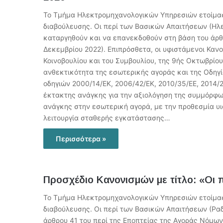
Το Τμήμα Ηλεκτρομηχανολογικών Υπηρεσιών ετοίμασε 
διαβούλευσης. Οι περί των Βασικών Απαιτήσεων (Ηλε
καταργηθούν και να επανεκδοθούν στη βάση του άρθ
Δεκεμβρίου 2022). Επιπρόσθετα, οι υφιστάμενοι Καν
Κοινοβουλίου και του Συμβουλίου, της 9ής Οκτωβρίο
ανθεκτικότητα της εσωτερικής αγοράς και της Οδηγί
οδηγιών 2000/14/ΕΚ, 2006/42/ΕΚ, 2010/35/ΕΕ, 2014/2
έκτακτης ανάγκης για την αξιολόγηση της συμμόρφω
ανάγκης στην εσωτερική αγορά, με την προθεσμία υιο
λειτουργία σταθερής εγκατάστασης…
Περισσότερα »
Προσχέδιο Κανονισμών με τίτλο: «Οι 
Το Τμήμα Ηλεκτρομηχανολογικών Υπηρεσιών ετοίμασε 
διαβούλευσης. Οι περί των Βασικών Απαιτήσεων (Ραδ
άρθρου 41 του περί της Εποπτείας της Αγοράς Νόμων