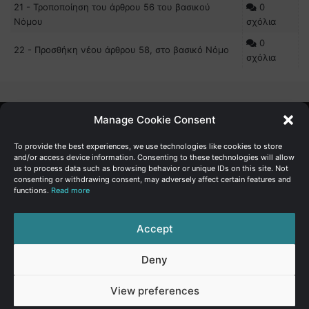
21 - Τροποποίηση του άρθρου 56 του βασικού
0
Νόμου
σχόλια
0
22 - Προσθήκη νέου άρθρου 58, στο βασικό Νόμο
σχόλια
Manage Cookie Consent
Γενική Διεύθυνση Ανάπτυξης
To provide the best experiences, we use technologies like cookies to store
and/or access device information. Consenting to these technologies will allow
us to process data such as browsing behavior or unique IDs on this site. Not
Υπουργείο Οικονομικών | Κυπριακή Δημοκρατία
consenting or withdrawing consent, may adversely affect certain features and
functions.
Read more
Ιστ:
www.dggrowth.mof.gov.cy
Facebook
X
LinkedIn
FAQs
Accept
Deny
© Copyright 2026, All Rights Reserved
View preferences
FAQs
|
Sitemap
|
Terms of use
|
Privacy Policy