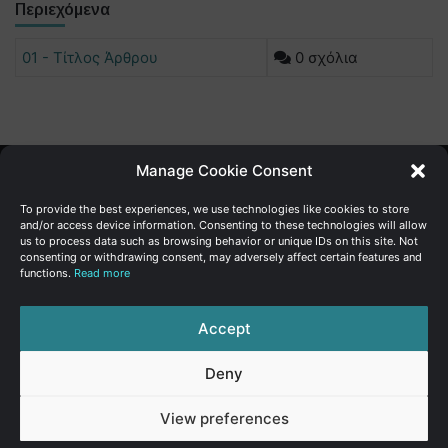
Περιεχόμενα
01 - Τίτλος Άρθρου
0 σχόλια
Manage Cookie Consent
Γενική Διεύθυνση Ανάπτυξης
To provide the best experiences, we use technologies like cookies to store
and/or access device information. Consenting to these technologies will allow
us to process data such as browsing behavior or unique IDs on this site. Not
Υπουργείο Οικονομικών | Κυπριακή Δημοκρατία
consenting or withdrawing consent, may adversely affect certain features and
functions.
Read more
Ιστ:
www.dggrowth.mof.gov.cy
Facebook
X
LinkedIn
FAQs
Accept
Deny
© Copyright 2026, All Rights Reserved
View preferences
FAQs
|
Sitemap
|
Terms of use
|
Privacy Policy