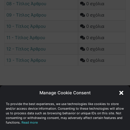
08 - Τίτλος Άρθρου
0 σχόλια
09 - Τίτλος Άρθρου
0 σχόλια
10 - Τίτλος Άρθρου
0 σχόλια
11 - Τίτλος Άρθρου
0 σχόλια
12 - Τίτλος Άρθρου
0 σχόλια
13 - Τίτλος Άρθρου
0 σχόλια
Manage Cookie Consent
Γενική Διεύθυνση Ανάπτυξης
To provide the best experiences, we use technologies like cookies to store
and/or access device information. Consenting to these technologies will allow
us to process data such as browsing behavior or unique IDs on this site. Not
Υπουργείο Οικονομικών | Κυπριακή Δημοκρατία
consenting or withdrawing consent, may adversely affect certain features and
functions.
Read more
Ιστ:
www.dggrowth.mof.gov.cy