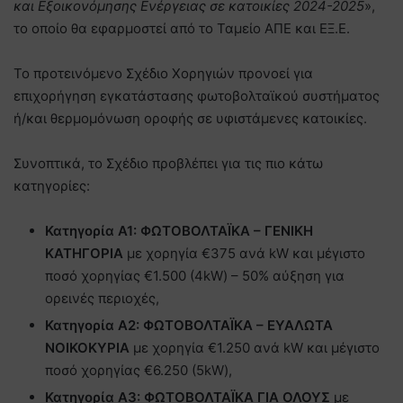
και Εξοικονόμησης Ενέργειας σε κατοικίες 2024-2025
»,
το οποίο θα εφαρμοστεί από το Ταμείο ΑΠΕ και ΕΞ.Ε.
Το προτεινόμενο Σχέδιο Χορηγιών προνοεί για
επιχορήγηση εγκατάστασης φωτοβολταϊκού συστήματος
ή/και θερμομόνωση οροφής σε υφιστάμενες κατοικίες.
Συνοπτικά, το Σχέδιο προβλέπει για τις πιο κάτω
κατηγορίες:
Κατηγορία Α1: ΦΩΤΟΒΟΛΤΑΪΚΑ – ΓΕΝΙΚΗ
ΚΑΤΗΓΟΡΙΑ
με χορηγία €375 ανά kW και μέγιστο
ποσό χορηγίας €1.500 (4kW) – 50% αύξηση για
ορεινές περιοχές,
Κατηγορία Α2: ΦΩΤΟΒΟΛΤΑΪΚΑ – ΕΥΑΛΩΤΑ
ΝΟΙΚΟΚΥΡΙΑ
με χορηγία €1.250 ανά kW και μέγιστο
ποσό χορηγίας €6.250 (5kW),
Κατηγορία Α3: ΦΩΤΟΒΟΛΤΑΪΚΑ ΓΙΑ ΟΛΟΥΣ
με