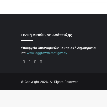
Γενική Διεύθυνση Ανάπτυξης
Υπουργείο Οικονομικών | Κυπριακή Δημοκρατία
Ιστ:
www.dggrowth.mof.gov.cy
Facebook
X
LinkedIn
FAQs
© Copyright 2026, All Rights Reserved