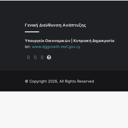
Γενική Διεύθυνση Ανάπτυξης
Υπουργείο Οικονομικών | Κυπριακή Δημοκρατία
Ιστ:
www.dggrowth.mof.gov.cy
Facebook
X
LinkedIn
FAQs
© Copyright 2026, All Rights Reserved