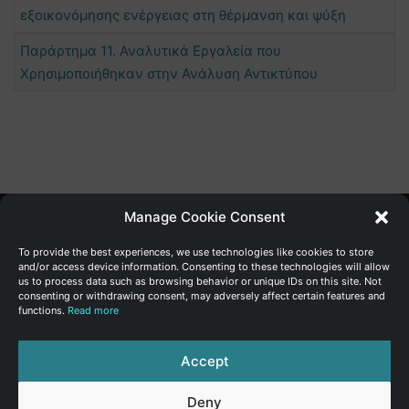
εξοικονόμησης ενέργειας στη θέρμανση και ψύξη
Παράρτημα 11. Αναλυτικά Εργαλεία που
Χρησιμοποιήθηκαν στην Ανάλυση Αντικτύπου
Manage Cookie Consent
Γενική Διεύθυνση Ανάπτυξης
To provide the best experiences, we use technologies like cookies to store
and/or access device information. Consenting to these technologies will allow
us to process data such as browsing behavior or unique IDs on this site. Not
Υπουργείο Οικονομικών | Κυπριακή Δημοκρατία
consenting or withdrawing consent, may adversely affect certain features and
functions.
Read more
Ιστ:
www.dggrowth.mof.gov.cy
Facebook
X
LinkedIn
FAQs
Accept
Deny