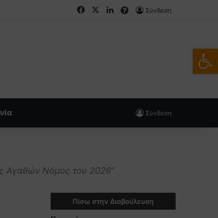
Facebook
X
LinkedIn
FAQs
Σύνδεση
Ανοίξτε
νία
Σύνδεση
ής Αγαθών Νόμος του 2026”
Πίσω στην Διαβούλευση