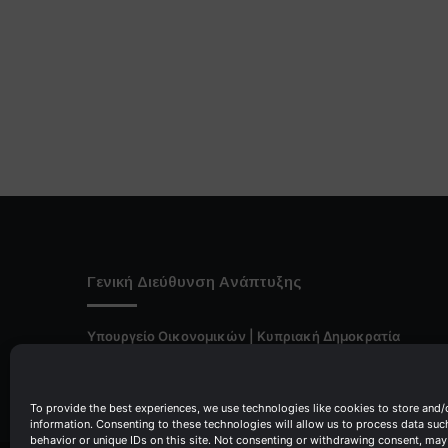
Γενική Διεύθυνση Ανάπτυξης
Υπουργείο Οικονομικών | Κυπριακή Δημοκρατία
Ιστ:
www.dggrowth.mof.gov.cy
Facebook
X
LinkedIn
FAQs
To provide the best experiences, we use technologies like cookies to store and/
information. Consenting to these technologies will allow us to process data su
behavior or unique IDs on this site. Not consenting or withdrawing consent, may