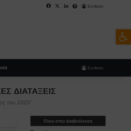
Facebook
X
LinkedIn
FAQs
Σύνδεση
Ανοίξτε
νία
Σύνδεση
ΕΣ ΔΙΑΤΑΞΕΙΣ
ος του 2025”
Πίσω στην Διαβούλευση