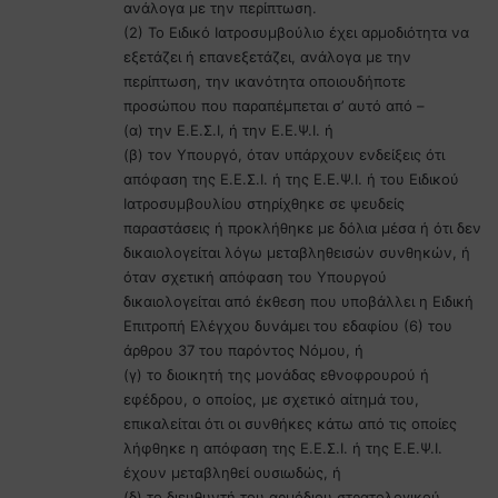
ανάλογα με την περίπτωση.
(2) Το Ειδικό Ιατροσυμβούλιο έχει αρμοδιότητα να
εξετάζει ή επανεξετάζει, ανάλογα με την
περίπτωση, την ικανότητα οποιουδήποτε
προσώπου που παραπέμπεται σ’ αυτό από –
(α) την Ε.Ε.Σ.Ι, ή την Ε.Ε.Ψ.Ι. ή
(β) τον Υπουργό, όταν υπάρχουν ενδείξεις ότι
απόφαση της Ε.Ε.Σ.Ι. ή της Ε.Ε.Ψ.Ι. ή του Ειδικού
Ιατροσυμβουλίου στηρίχθηκε σε ψευδείς
παραστάσεις ή προκλήθηκε με δόλια μέσα ή ότι δεν
δικαιολογείται λόγω μεταβληθεισών συνθηκών, ή
όταν σχετική απόφαση του Υπουργού
δικαιολογείται από έκθεση που υποβάλλει η Ειδική
Επιτροπή Ελέγχου δυνάμει του εδαφίου (6) του
άρθρου 37 του παρόντος Νόμου, ή
(γ) το διοικητή της μονάδας εθνοφρουρού ή
εφέδρου, ο οποίος, με σχετικό αίτημά του,
επικαλείται ότι οι συνθήκες κάτω από τις οποίες
λήφθηκε η απόφαση της Ε.Ε.Σ.Ι. ή της Ε.Ε.Ψ.Ι.
έχουν μεταβληθεί ουσιωδώς, ή
(δ) το διευθυντή του αρμόδιου στρατολογικού