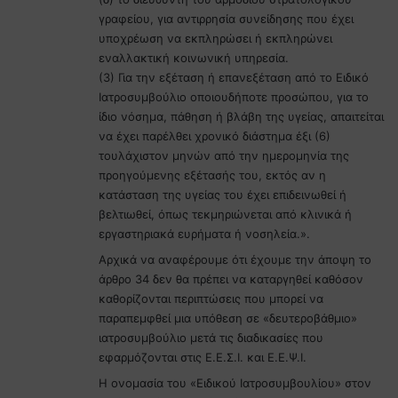
γραφείου, για αντιρρησία συνείδησης που έχει
υποχρέωση να εκπληρώσει ή εκπληρώνει
εναλλακτική κοινωνική υπηρεσία.
(3) Για την εξέταση ή επανεξέταση από το Ειδικό
Ιατροσυμβούλιο οποιουδήποτε προσώπου, για το
ίδιο νόσημα, πάθηση ή βλάβη της υγείας, απαιτείται
να έχει παρέλθει χρονικό διάστημα έξι (6)
τουλάχιστον μηνών από την ημερομηνία της
προηγούμενης εξέτασής του, εκτός αν η
κατάσταση της υγείας του έχει επιδεινωθεί ή
βελτιωθεί, όπως τεκμηριώνεται από κλινικά ή
εργαστηριακά ευρήματα ή νοσηλεία.».
Αρχικά να αναφέρουμε ότι έχουμε την άποψη το
άρθρο 34 δεν θα πρέπει να καταργηθεί καθόσον
καθορίζονται περιπτώσεις που μπορεί να
παραπεμφθεί μια υπόθεση σε «δευτεροβάθμιο»
ιατροσυμβούλιο μετά τις διαδικασίες που
εφαρμόζονται στις Ε.Ε.Σ.Ι. και Ε.Ε.Ψ.Ι.
Η ονομασία του «Ειδικού Ιατροσυμβουλίου» στον