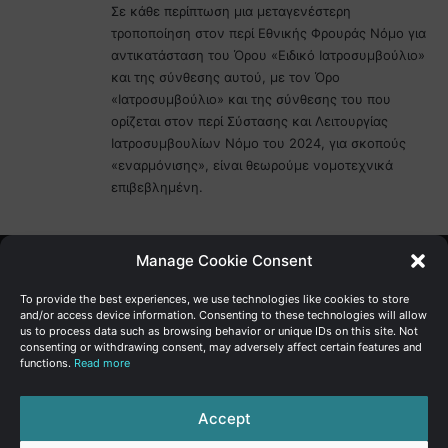
Σε κάθε περίπτωση μια μεταγενέστερη
τροποποίηση στον περί Εθνικής Φρουράς Νόμο για
αντικατάσταση του Όρου «Ειδικό Ιατροσυμβούλιο»
και της σύνθεσης αυτού, με τον Όρο
«Ιατροσυμβούλιο» και της σύνθεσης του που
ορίζεται στον περί Σύστασης και Λειτουργίας
Ιατροσυμβουλίων Νόμο του 2024, για σκοπούς
«εναρμόνισης», είναι θεωρούμε νομοτεχνικά
επιβεβλημένη.
Manage Cookie Consent
Γενική Διεύθυνση Ανάπτυξης
To provide the best experiences, we use technologies like cookies to store
and/or access device information. Consenting to these technologies will allow
us to process data such as browsing behavior or unique IDs on this site. Not
Υπουργείο Οικονομικών | Κυπριακή Δημοκρατία
consenting or withdrawing consent, may adversely affect certain features and
functions.
Read more
Ιστ:
www.dggrowth.mof.gov.cy
Facebook
X
LinkedIn
FAQs
Accept