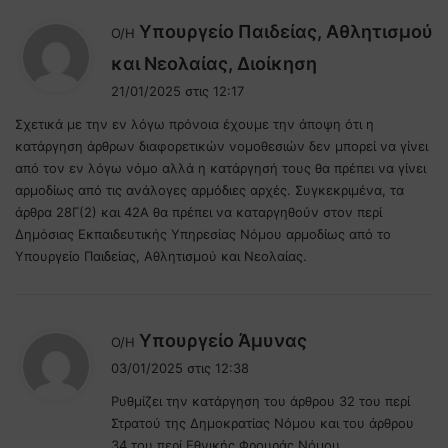
Υπουργείο Παιδείας, Αθλητισμού
Ο/Η
λ
και Νεολαίας, Διοίκηση
έ
21/01/2025 στις 12:17
ε
Σχετικά με την εν λόγω πρόνοια έχουμε την άποψη ότι η
ι
κατάργηση άρθρων διαφορετικών νομοθεσιών δεν μπορεί να γίνει
:
από τον εν λόγω νόμο αλλά η κατάργησή τους θα πρέπει να γίνει
αρμοδίως από τις ανάλογες αρμόδιες αρχές. Συγκεκριμένα, τα
άρθρα 28Γ(2) και 42Α θα πρέπει να καταργηθούν στον περί
Δημόσιας Εκπαιδευτικής Υπηρεσίας Νόμου αρμοδίως από το
Υπουργείο Παιδείας, Αθλητισμού και Νεολαίας.
λ
Υπουργείο Άμυνας
Ο/Η
έ
03/01/2025 στις 12:38
ε
Ρυθμίζει την κατάργηση του άρθρου 32 του περί
ι
Στρατού της Δημοκρατίας Νόμου και του άρθρου
:
34 του περί Εθνικής Φρουράς Νόμου.