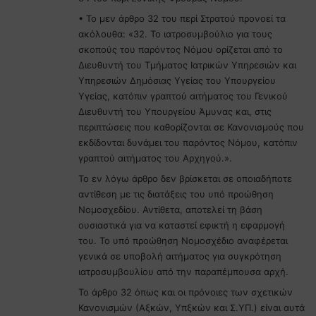
• Το μεν άρθρο 32 του περί Στρατού προνοεί τα
ακόλουθα: «32. Το ιατροσυμβούλιο για τους
σκοπούς του παρόντος Νόμου ορίζεται από το
Διευθυντή του Τμήματος Ιατρικών Υπηρεσιών και
Υπηρεσιών Δημόσιας Υγείας του Υπουργείου
Υγείας, κατόπιν γραπτού αιτήματος του Γενικού
Διευθυντή του Υπουργείου Άμυνας και, στις
περιπτώσεις που καθορίζονται σε Κανονισμούς που
εκδίδονται δυνάμει του παρόντος Νόμου, κατόπιν
γραπτού αιτήματος του Αρχηγού.».
Το εν λόγω άρθρο δεν βρίσκεται σε οποιαδήποτε
αντίθεση με τις διατάξεις του υπό προώθηση
Νομοσχεδίου. Αντίθετα, αποτελεί τη βάση
ουσιαστικά για να καταστεί εφικτή η εφαρμογή
του. Το υπό προώθηση Νομοσχέδιο αναφέρεται
γενικά σε υποβολή αιτήματος για συγκρότηση
ιατροσυμβουλίου από την παραπέμπουσα αρχή.
Το άρθρο 32 όπως και οι πρόνοιες των σχετικών
Κανονισμών (Αξκών, Υπξκών και Σ.ΥΠ.) είναι αυτά