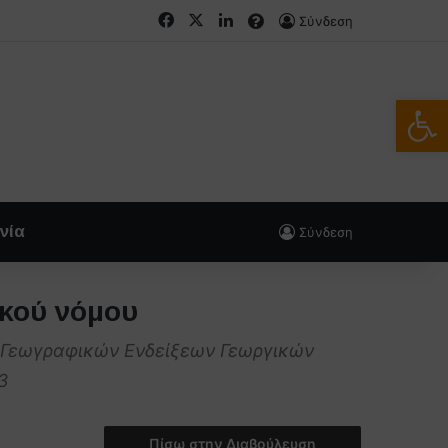
Facebook
X
LinkedIn
FAQs
Σύνδεση
Ανοίξτε
νία
Σύνδεση
ικού νόμου
ι Γεωγραφικών Ενδείξεων Γεωργικών
3
Πίσω στην Διαβούλευση