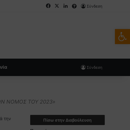
Facebook
X
LinkedIn
FAQs
Σύνδεση
Ανοίξτε
νία
Σύνδεση
ΩΝ ΝΟΜΟΣ ΤΟΥ 2023»
ά την
Πίσω στην Διαβούλευση