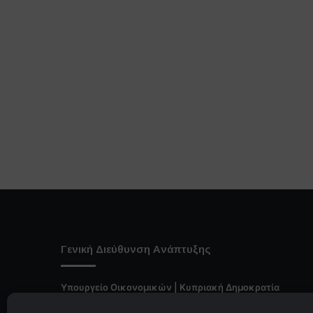
Γενική Διεύθυνση Ανάπτυξης
Υπουργείο Οικονομικών | Κυπριακή Δημοκρατία
Ιστ:
www.dggrowth.mof.gov.cy