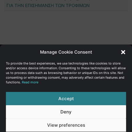
ΓΙΑ ΤΗΝ ΕΠΙΣΗΜΑΝΣΗ ΤΩΝ ΤΡΟΦΙΜΩΝ
Manage Cookie Consent
Γενική Διεύθυνση Ανάπτυξης
To provide the best experiences, we use technologies like cookies to store
and/or access device information. Consenting to these technologies will allow
us to process data such as browsing behavior or unique IDs on this site. Not
Υπουργείο Οικονομικών | Κυπριακή Δημοκρατία
consenting or withdrawing consent, may adversely affect certain features and
functions.
Read more
Ιστ:
www.dggrowth.mof.gov.cy
Facebook
X
LinkedIn
FAQs
Accept
Deny
© Copyright 2026, All Rights Reserved
View preferences
FAQs
|
Sitemap
|
Terms of use
|
Privacy Policy