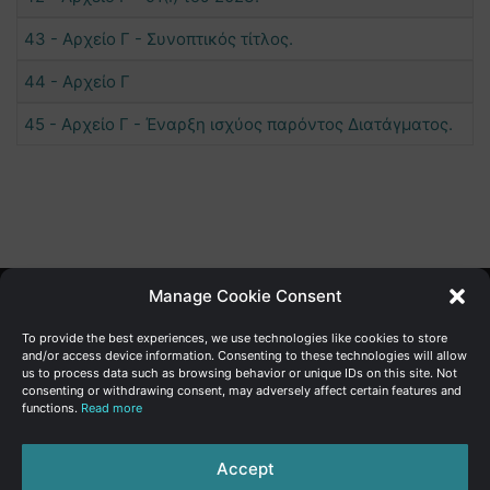
43 - Αρχείο Γ - Συνοπτικός τίτλος.
44 - Αρχείο Γ
45 - Αρχείο Γ - Έναρξη ισχύος παρόντος Διατάγματος.
Manage Cookie Consent
Γενική Διεύθυνση Ανάπτυξης
To provide the best experiences, we use technologies like cookies to store
and/or access device information. Consenting to these technologies will allow
us to process data such as browsing behavior or unique IDs on this site. Not
Υπουργείο Οικονομικών | Κυπριακή Δημοκρατία
consenting or withdrawing consent, may adversely affect certain features and
functions.
Read more
Ιστ:
www.dggrowth.mof.gov.cy
Facebook
X
LinkedIn
FAQs
Accept