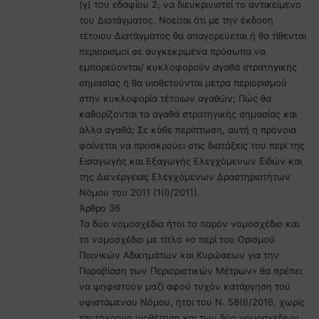
(γ) του εδαφίου 2, να διευκρινιστεί το αντικείμενο
του Διατάγματος. Νοείται ότι με την έκδοση
τέτοιου Διατάγματος θα απαγορεύεται ή θα τίθενται
περιορισμοί σε συγκεκριμένα πρόσωπα να
εμπορεύονται/ κυκλοφορούν αγαθά στρατηγικής
σημασίας ή θα υιοθετούνται μέτρα περιορισμού
στην κυκλοφορία τέτοιων αγαθών; Πώς θα
καθορίζονται τα αγαθά στρατηγικής σημασίας και
άλλα αγαθά; Σε κάθε περίπτωση, αυτή η πρόνοια
φαίνεται να προσκρούει στις διατάξεις του περί της
Εισαγωγής και Εξαγωγής Ελεγχόμενων Ειδών και
της Διενέργειας Ελεγχόμενων Δραστηριοτήτων
Νόμου του 2011 (1(Ι)/2011).
Άρθρο 36
Τα δύο νομοσχέδια ήτοι το παρόν νομοσχέδιο και
το νομοσχέδιο με τίτλο «ο περί του Ορισμού
Ποινικών Αδικημάτων και Κυρώσεων για την
Παραβίαση των Περιοριστικών Μέτρων» θα πρέπει
να ψηφιστούν μαζί αφού τυχόν κατάργηση του
υφιστάμενου Νόμου, ήτοι του Ν. 58(Ι)/2016, χωρίς
ταυτόχρονη υιοθέτηση και των δύο νομοσχεδίων