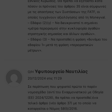
Εθνικές Κυρώσεις. Θα πρέπει να εξεταστεί κατά
πόσον οι πρόνοιες του άρθρου 35 είναι σύμφωνες
με τις απαιτήσεις των Συστάσεων της FATF, οι
οποίες τυγχάνουν αξιολόγησης από τη Moneyval.
– Εδάφιο (2)(γ) – Να διευκρινιστεί τι σημαίνει
«μέτρα περιορισμού στην κυκλοφορία αγαθών
στρατηγικής σημασίας και άλλων αγαθών».
– Εδάφιο (3) – Να προστεθεί η φράση «δυνάμει του
εδαφίου 1» μετά τη φράση «περιοριστικών
μέτρων».
λ
Υφυπουργείο Ναυτιλίας
Ο/Η
έ
20/12/2024 στις 11:29
ε
Σε περίπτωση που ψηφιστεί πρώτα το παρόν
ι
νομοσχέδιο (αντί του Εναρμονιστικού με Οδηγία
:
(ΕΕ) 2024/1226), θα πρέπει να προστεθεί ένα
τελικό άρθρο (νέο άρθρο 37) με το οποίο να
καταργείται ο Νόμος 58(Ι)/2016.