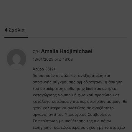
4 Σχόλια
λ
Amalia Hadjimichael
Ο/Η
έ
13/01/2025 στις 18:08
ε
Άρθρο 35(2)
ι
Για σκοπούς ασφάλειας, ανεξαρτησίας και
:
αποφυγής σύγκρουσης αρμοδιοτήτων, η άσκηση
του δικαιώματος υιοθέτησης διαδικασίας ή/και
καταχώρισης νομικού ή φυσικού προσώπου σε
κατάλογο κυρώσεων και περιοριστικών μέτρων, θα
ήταν καλύτερα να ανατίθετο σε ανεξάρτητο
όργανο, αντί του Υπουργικού Συμβουλίου.
Σε περίπτωση μη υιοθέτησης της πιο πάνω
εισήγησης, και ειδικότερα σε σχέση με το στοιχείο