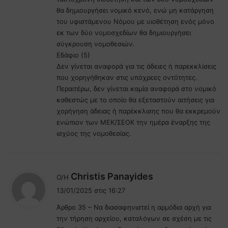
θα δημιουργήσει νομικό κενό, ενώ μη κατάργηση
του υφιστάμενου Νόμου με υιοθέτηση ενός μόνο
εκ των δύο νομοσχεδίων θα δημιουργήσει
σύγκρουση νομοθεσιών.
Εδάφιο (5)
Δεν γίνεται αναφορά για τις άδειες ή παρεκκλίσεις
που χορηγήθηκαν στις υπόχρεες οντότητες.
Περαιτέρω, δεν γίνεται καμία αναφορά στο νομικό
καθεστώς με το οποίο θα εξεταστούν αιτήσεις για
χορήγηση άδειας ή παρέκκλισης που θα εκκρεμούν
ενώπιον των ΜΕΚ/ΣΕΟΚ την ημέρα έναρξης της
ισχύος της νομοθεσίας.
λ
Christis Panayides
Ο/Η
έ
13/01/2025 στις 16:27
ε
Άρθρο 35 – Να διασαφηνιστεί η αρμόδια αρχή για
ι
την τήρηση αρχείου, καταλόγων σε σχέση με τις
: