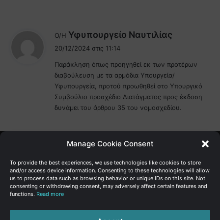
λ
Υφυπουργείο Ναυτιλίας
Ο/Η
έ
20/12/2024 στις 11:14
ε
Παράκληση όπως προηγηθεί εκ των προτέρων
ι
διαβούλευση με τα αρμόδια Υπουργεία/
:
Υφυπουργεία, προτού προωθηθεί στο Υπουργικό
Συμβούλιο προσχέδιο Διατάγματος προς έκδοση
δυνάμει του άρθρου 35 του νομοσχεδίου.
Manage Cookie Consent
Γενική Διεύθυνση Ανάπτυξης
To provide the best experiences, we use technologies like cookies to store
and/or access device information. Consenting to these technologies will allow
us to process data such as browsing behavior or unique IDs on this site. Not
Υπουργείο Οικονομικών | Κυπριακή Δημοκρατία
consenting or withdrawing consent, may adversely affect certain features and
functions.
Read more
Ιστ:
www.dggrowth.mof.gov.cy
Facebook
X
LinkedIn
FAQs