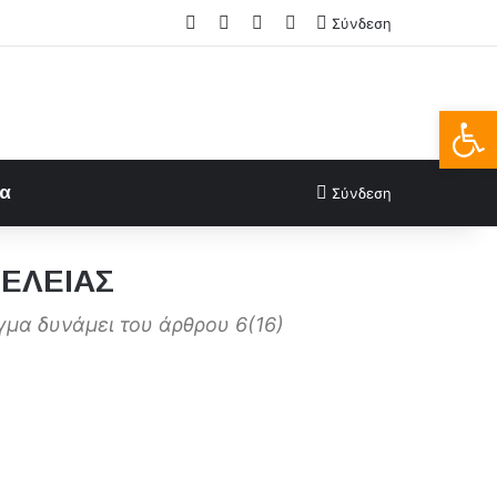
Facebook
X
LinkedIn
FAQs
Σύνδεση
Ανοίξτε
ία
Σύνδεση
ΜΕΛΕΙΑΣ
α δυνάμει του άρθρου 6(16)