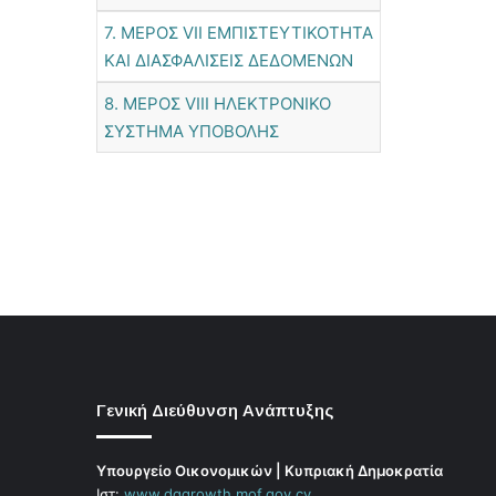
7. ΜΕΡΟΣ VΙΙ ΕΜΠΙΣΤΕΥΤΙΚΟΤΗΤΑ
ΚΑΙ ΔΙΑΣΦΑΛΙΣΕΙΣ ΔΕΔΟΜΕΝΩΝ
8. ΜΕΡΟΣ VΙΙΙ ΗΛΕΚΤΡΟΝΙΚΟ
ΣΥΣΤΗΜΑ ΥΠΟΒΟΛΗΣ
Γενική Διεύθυνση Ανάπτυξης
Υπουργείο Οικονομικών | Κυπριακή Δημοκρατία
Ιστ:
www.dggrowth.mof.gov.cy