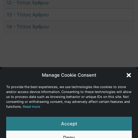
12 - Τίτλος Άρθρου
13 - Τίτλος Άρθρου
14 - Τίτλος Άρθρου
Manage Cookie Consent
Γενική Διεύθυνση Ανάπτυξης
To provide the best experiences, we use technologies like cookies to store
and/or access device information. Consenting to these technologies will allow
us to process data such as browsing behavior or unique IDs on this site. Not
Υπουργείο Οικονομικών | Κυπριακή Δημοκρατία
consenting or withdrawing consent, may adversely affect certain features and
functions.
Read more
Ιστ:
www.dggrowth.mof.gov.cy
Facebook
X
LinkedIn
FAQs
Accept
Deny