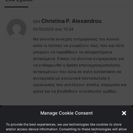
λ
Christina P. Alexandrou
Ο/Η
έ
01/10/2025 στις 13:34
ε
Να γίνονται συνεχεις ενημερώσεις του κοινού
ι
ώστε οι πολίτες να γνωρίζουν πώς, πού και πότε
:
μπορούν να παραδίδουν τα απορριπτόμενα
αντικείμενα. Επίσης να γίνονται ενημερώσεις για
να ενθαρρυνθεί η δράση επαναχρησιμοποίησης
αντικειμένων που είναι σε καλή κατάσταστη σε
συνεργασία με κοινωνικά παντοπωλεία ή
οργανώσεις που συλλέγουν έπιπλα, στρώματα και
χαλιά για να βοηθηθούν οι ευάλωτες ομάδες.
Manage Cookie Consent
Γενική Διεύθυνση Ανάπτυξης
To provide the best experiences, we use technologies like cookies to store
and/or access device information. Consenting to these technologies will allow