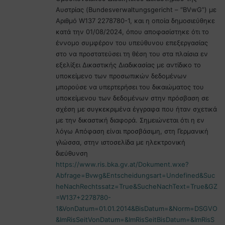
Αυστρίας (Bundesverwaltungsgericht – “BVwG”) με
Αριθμό W137 2278780-1, και η οποία δημοσιεύθηκε
κατά την 01/08/2024, όπου αποφασίστηκε ότι το
έννομο συμφέρον του υπεύθυνου επεξεργασίας
στο να προστατεύσει τη θέση του στα πλαίσια εν
εξελίξει Δικαστικής Διαδικασίας με αντίδικο το
υποκείμενο των προσωπικών δεδομένων
μπορούσε να υπερτερήσει του δικαιώματος του
υποκείμενου των δεδομένων στην πρόσβαση σε
σχέση με συγκεκριμένα έγγραφα που ήταν σχετικά
με την δικαστική διαφορά. Σημειώνεται ότι η εν
λόγω Απόφαση είναι προσβάσιμη, στη Γερμανική
γλώσσα, στην ιστοσελίδα με ηλεκτρονική
διεύθυνση
https://www.ris.bka.gv.at/Dokument.wxe?
Abfrage=Bvwg&Entscheidungsart=Undefined&Suc
heNachRechtssatz=True&SucheNachText=True&GZ
=W137+2278780-
1&VonDatum=01.01.2014&BisDatum=&Norm=DSGVO
&ImRisSeitVonDatum=&ImRisSeitBisDatum=&ImRisS