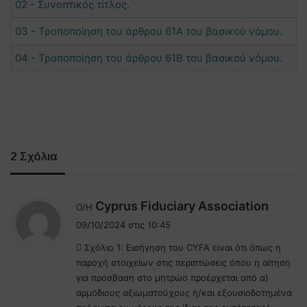
02 - Συνοπτικός τίτλος.
03 - Τροποποίηση του άρθρου 61Α του βασικού νόμου.
04 - Τροποποίηση του άρθρου 61Β του βασικού νόμου.
2 Σχόλια
λ
Cyprus Fiduciary Association
Ο/Η
έ
09/10/2024 στις 10:45
ε
 Σχόλιο 1: Εισήγηση του CYFA είναι ότι όπως η
ι
παροχή στοιχείων στις περιπτώσεις όπου η αίτηση
:
για πρόσβαση στο μητρώο προέρχεται από α)
αρμόδιους αξιωματούχους ή/και εξουσιοδοτημένα