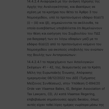
14.4.2.4 Αναφορικά με την ανάγκη τήρησης της
Αρχής της Αναλογικότητας, και ιδιαιτέρως σε
σχέση με τα κριτήρια που θέτει το Άρθρο 3 του
Νομοσχεδίου, υπό το προτεινόμενο εδάφιο 6(α)(1)
(i) – (iii) και (β), σημειώνονται τα ακόλουθα, τα
οποία ευσεβάστως υποβάλλεται ότι θεμελιώνουν
την θέση και εισήγηση του Συμβουλίου του ΠΔΣ
για διαγραφή των εν λόγω εδαφίων μαζί με το
εδάφιο 6(α)(2) από το προτεινόμενο κείμενο του
Νομοσχεδίου για σκοπούς υποβολής του ενώπιον
της Βουλής των Αντιπροσώπων:
14.4.2.4.1 το περιεχόμενο των Αιτιολογικών
Σκέψεων 41 – 42, της, δεσμευτικής για τα Κράτη
Μέλη της Ευρωπαϊκής Ένωσης, Απόφασης
ημερομηνίας 08/12/2022 του ΔΕΕ (Τμήματος
Μείζονος Συνθέσεως), στην Υπόθεση C‑694/20
Orde van Vlaamse Balies, IG, Belgian Association of
Tax Lawyers, CD, JU κατά Vlaamse Regering,
επιβεβαίωσε σημαίνουσες αρχές δικαίου, όπως
αυτές είχαν τεθεί λίγες ημέρες νωρίτερα μέσω της