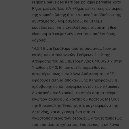
reģiona pārvaldes Kārtības policijas pārvalde κατά
Rīgas pašvaldības SIA «Rīgas satiksme», ως μέρος
της νομικής βάσης ή του νομικού υπόβαθρου της
σύνταξης του Νομοσχεδίου, θα θέλαμε,
ευσεβάστως, να επαναλάβουμε ότι αυτή η θέση
είναι νομικά εσφαλμένη για τους ακόλουθους
λόγους:
14.5.1 Είναι ξεκάθαρο από τα όσα αναφέρονται
εντός των Αιτιολογικών Σκέψεων 1 – 2 της
Απόφασης του ΔΕΕ ημερομηνίας 04/03/2017 στην
Υπόθεση C‑13/16, ως αυτές παρατίθενται
κατωτέρω, πως η εν λόγω Απόφαση του ΔΕΕ
αφορούσε αίτημα αποκάλυψης πληροφοριών ή
πρόσβασης σε πληροφορίες εντός των πλαισίων
Δικαστικής Διαδικασίας, το οποίο αίτημα τέθηκε
ενώπιον αρμοδίου Δικαστηρίου Κράτους Μέλους
της Ευρωπαϊκής Ένωσης, και συγκεκριμένα της
Λετονίας, και συγκεκριμένα αίτημα
γνωστοποιήσεως των δεδομένων ταυτοποιήσεως
του υπαιτίου ατυχήματος. Επομένως, η εν λόγω