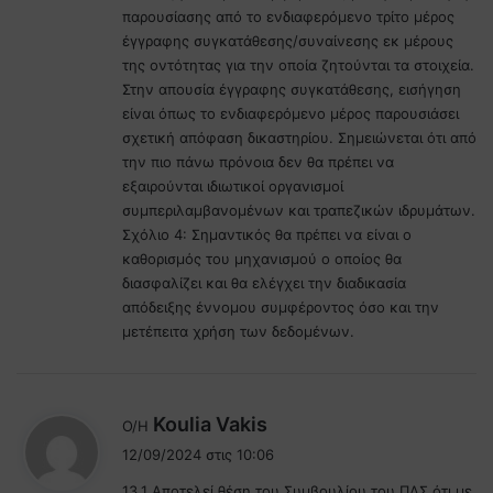
παρουσίασης από το ενδιαφερόμενο τρίτο μέρος
έγγραφης συγκατάθεσης/συναίνεσης εκ μέρους
της οντότητας για την οποία ζητούνται τα στοιχεία.
Στην απουσία έγγραφης συγκατάθεσης, εισήγηση
είναι όπως το ενδιαφερόμενο μέρος παρουσιάσει
σχετική απόφαση δικαστηρίου. Σημειώνεται ότι από
την πιο πάνω πρόνοια δεν θα πρέπει να
εξαιρούνται ιδιωτικοί οργανισμοί
συμπεριλαμβανομένων και τραπεζικών ιδρυμάτων.
Σχόλιο 4: Σημαντικός θα πρέπει να είναι ο
καθορισμός του μηχανισμού ο οποίος θα
διασφαλίζει και θα ελέγχει την διαδικασία
απόδειξης έννομου συμφέροντος όσο και την
μετέπειτα χρήση των δεδομένων.
λ
Koulia Vakis
Ο/Η
έ
12/09/2024 στις 10:06
ε
13.1 Αποτελεί θέση του Συμβουλίου του ΠΔΣ ότι με