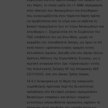
του Χάρτη, το οποίο ορίζει ότι «1. Κάθε περιορισμός
στην άσκηση των δικαιωμάτων και ελευθεριών
που αναγνωρίζονται στον παρόντα Χάρτη πρέπει
να προβλέπεται από το νόμο και να σέβεται το
βασικό περιεχόμενο των εν λόγω δικαιωμάτων και
ελευθεριών.». Σημειώνεται ότι το Συμβούλιο του
ΠΔΣ υποβάλλει την ως άνω θέση, χωρίς να
εκφράζει την οποιαδήποτε άποψη, ως προς το ότι
κατά πόσον υφίσταται ενιαίος ορισμός εντός
Αλλοδαπού Δικαίου, δηλαδή είτε στο Δίκαιο άλλου
Κράτους Μέλους της Ευρωπαϊκής Ένωσης, ως η
σχετική αναφορά στον όρο «Οργανισμός» εντός
της Αιτιολογικής Σκέψης 85 της Απόφασης ΔΕΕ
22/11/2022. είτε στο Δίκαιο Τρίτης Χώρας.
14.4.2 Αναφορικά με το θέμα της εισαγωγής
νομοθετικής πρόνοιας περί της δυνατότητας
πρόσβασης στο Κεντρικό μητρώο πραγματικών
δικαιούχων εταιρειών και άλλων νομικών
οντοτήτων οποιουδήποτε προσώπου, εφόσον το
πρόσωπο αυτό αποδείξει την ύπαρξη έννομου