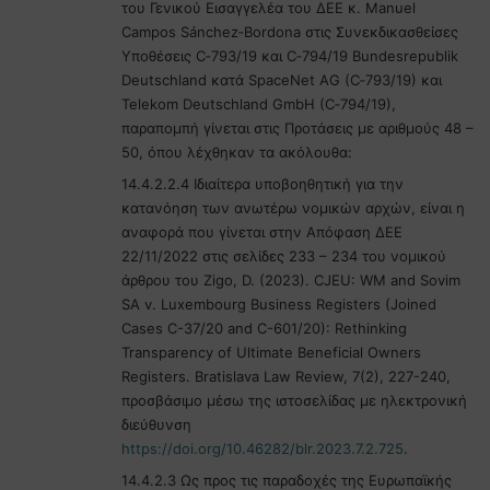
του Γενικού Εισαγγελέα του ΔΕΕ κ. Manuel
Campos Sánchez‑Bordona στις Συνεκδικασθείσες
Υποθέσεις C‑793/19 και C‑794/19 Bundesrepublik
Deutschland κατά SpaceNet AG (C‑793/19) και
Telekom Deutschland GmbH (C‑794/19),
παραπομπή γίνεται στις Προτάσεις με αριθμούς 48 –
50, όπου λέχθηκαν τα ακόλουθα:
14.4.2.2.4 Ιδιαίτερα υποβοηθητική για την
κατανόηση των ανωτέρω νομικών αρχών, είναι η
αναφορά που γίνεται στην Απόφαση ΔΕΕ
22/11/2022 στις σελίδες 233 – 234 του νομικού
άρθρου του Zigo, D. (2023). CJEU: WM and Sovim
SA v. Luxembourg Business Registers (Joined
Cases C-37/20 and C-601/20): Rethinking
Transparency of Ultimate Beneficial Owners
Registers. Bratislava Law Review, 7(2), 227-240,
προσβάσιμο μέσω της ιστοσελίδας με ηλεκτρονική
διεύθυνση
https://doi.org/10.46282/blr.2023.7.2.725
.
14.4.2.3 Ως προς τις παραδοχές της Ευρωπαϊκής