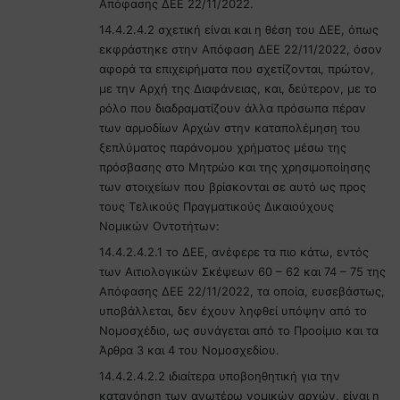
Απόφασης ΔΕΕ 22/11/2022.
14.4.2.4.2 σχετική είναι και η θέση του ΔΕΕ, όπως
εκφράστηκε στην Απόφαση ΔΕΕ 22/11/2022, όσον
αφορά τα επιχειρήματα που σχετίζονται, πρώτον,
με την Αρχή της Διαφάνειας, και, δεύτερον, με το
ρόλο που διαδραματίζουν άλλα πρόσωπα πέραν
των αρμοδίων Αρχών στην καταπολέμηση του
ξεπλύματος παράνομου χρήματος μέσω της
πρόσβασης στο Μητρώο και της χρησιμοποίησης
των στοιχείων που βρίσκονται σε αυτό ως προς
τους Τελικούς Πραγματικούς Δικαιούχους
Νομικών Οντοτήτων:
14.4.2.4.2.1 το ΔΕΕ, ανέφερε τα πιο κάτω, εντός
των Αιτιολογικών Σκέψεων 60 – 62 και 74 – 75 της
Απόφασης ΔΕΕ 22/11/2022, τα οποία, ευσεβάστως,
υποβάλλεται, δεν έχουν ληφθεί υπόψην από το
Νομοσχέδιο, ως συνάγεται από το Προοίμιο και τα
Άρθρα 3 και 4 του Νομοσχεδίου.
14.4.2.4.2.2 ιδιαίτερα υποβοηθητική για την
κατανόηση των ανωτέρω νομικών αρχών, είναι η