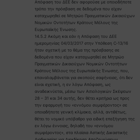
Απόφαση του ΔΕΕ δεν αφορούσε με οποιοδήποτε
τρόπο την πρόσβαση σε δεδομένα που είχαν
καταχωρηθεί σε Μητρώο Πραγματικών Δικαιούχων
Νομικών Οντοτήτων Κράτους Μέλους της
Ευρωπαϊκής Ένωσης.
14.5.2 Ακόμη και εάν η Απόφαση του ΔΕΕ
ημερομηνίας 04/03/2017 στην Υπόθεση C‑13/16
ήταν σχετική με το θέμα της πρόσβασης σε
δεδομένα που είχαν καταχωρηθεί σε Μητρώο
Πραγματικών Δικαιούχων Νομικών Οντοτήτων
Κράτους Μέλους της Ευρωπαϊκής Ένωσης, που,
επαναλαμβάνεται για σκοπούς σαφήνειας, ότι δεν
είναι σχετική, η εν λόγω Απόφαση, ως
αναδεικνύεται, μέσω των Αιτιολογικών Σκέψεων
28 – 31 και 34 αυτής, δεν θέτει κριτήρια ως προς
την εφαρμογή του «εννόμου συμφέροντος» σε
οποιαδήποτε γενική κλίμακα, αλλά, αντιθέτως,
θέτει το νομικό υπόβαθρο για ειδική επεξήγηση της
εν λόγω έννοιας, δηλαδή του «εννόμου
συμφέροντος», στα πλαίσια Αστικής Δικαστικής
Διαδικασίας για Διεκδίκηση Αποζημιώσεων,