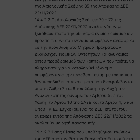
της Αιτιολογικής Σκέψης 85 της Απόφασης ΔΕΕ
22/11/2022:
14.4.2.2 Οι Αιτιολογικές Σκέψεις 70 – 72 της
Απόφασης ΔΕΕ 22/11/2022 αναδεικνύουν με
ξεκάθαρο τρόπο την αδυναμία ενιαίου ορισμού ως
προς το τί συνιστά «έννομο συμφέρον» αναφορικά
με την πρόσβαση στο Μητρώο Πραγματικών
Δικαιούχων Νομικών Οντοτήτων και αδυναμίας
ρητού προσδιορισμού των κριτηρίων που πρέπει να
πληρούνται για να καταδειχθεί «έννομο
συμφέρον» για την πρόσβαση αυτή, με τρόπο που
δεν παραβιάζει τα Δικαιώματα που διασφαλίζονται
από τα Άρθρα 7 και 8 του Χάρτη, την Αρχή της
Αναλογικότητας δυνάμει του Άρθρου 52.1 του
Χάρτη, το Άρθρο 16 της ΣΛΕΕ και τα Άρθρα 4, 5 και
6 του ΓΚΠΔ. Συγκεκριμένα, το ΔΕΕ, επί τούτου,
ανέφερε εντός της Απόφασης ΔΕΕ 22/11/2022 τα
ακόλουθα με ρητή παραπομπή:
14.4.2.2.1 στις θέσεις που υποβλήθηκαν ενώπιον
του ΔΕΕ από την ίδια την Ευρωπαϊκή Επιτροπή στα