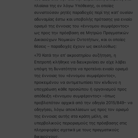
πλαίσια της εν λόγω Υπόθεσης, οι οποίες
συνιστούσαν ρητές παραδοχές περί της κατ’ ουσίαν
αδυναμίας έστω και υποβολής πρότασης για ενιαίο
ορισμό της έννοιας του «έννομου συμφέροντος»
ως προς την πρόσβαση σε Μητρώο Πραγματικών
Δικαιούχων Νομικών Οντοτήτων, και οι οποίες
θέσεις – παραδοχές έχουν ως ακολούθως:
«70 Κατά την επ’ ακροατηρίου συζήτηση, η
Επιτροπή κλήθηκε να διευκρινίσει αν είχε λάβει
υπόψη τη δυνατότητα να προτείνει ενιαίο ορισμό
της έννοιας του «έννομου συμφέροντος»,
προκειμένου να αντιμετωπίσει τον κίνδυνο η
υποχρέωση κάθε προσώπου ή οργανισμού προς
απόδειξη «έννομου συμφέροντος» –όπως
προβλεπόταν αρχικά από την οδηγία 2015/849– να
οδηγήσει, λόγω αποκλίσεων ως προς τον ορισμό
της έννοιας αυτής στα κράτη μέλη, σε
υπερβολικούς περιορισμούς της πρόσβασης στις
πληροφορίες σχετικά με τους πραγματικούς
δικαιούχους.