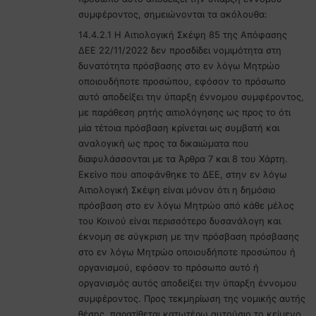
συμφέροντος, σημειώνονται τα ακόλουθα:
14.4.2.1 H Αιτιολογική Σκέψη 85 της Απόφασης
ΔΕΕ 22/11/2022 δεν προσδίδει νομιμότητα στη
δυνατότητα πρόσβασης στο εν λόγω Μητρώο
οποιουδήποτε προσώπου, εφόσον το πρόσωπο
αυτό αποδείξει την ύπαρξη έννομου συμφέροντος,
με παράθεση ρητής αιτιολόγησης ως προς το ότι
μία τέτοια πρόσβαση κρίνεται ως συμβατή και
αναλογική ως προς τα δικαιώματα που
διαφυλάσσονται με τα Άρθρα 7 και 8 του Χάρτη.
Εκείνο που αποφάνθηκε το ΔΕΕ, στην εν λόγω
Αιτιολογική Σκέψη είναι μόνον ότι η δημόσιο
πρόσβαση στο εν λόγω Μητρώο από κάθε μέλος
του Κοινού είναι περισσότερο δυσανάλογη και
έκνομη σε σύγκριση με την πρόσβαση πρόσβασης
στο εν λόγω Μητρώο οποιουδήποτε προσώπου ή
οργανισμού, εφόσον το πρόσωπο αυτό ή
οργανισμός αυτός αποδείξει την ύπαρξη έννομου
συμφέροντος. Προς τεκμηρίωση της νομικής αυτής
θέσης, παρατίθεται κατωτέρω αυτούσιο το κείμενο