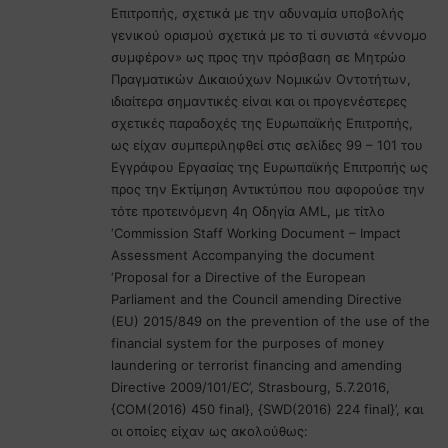
Επιτροπής, σχετικά με την αδυναμία υποβολής
γενικού ορισμού σχετικά με το τί συνιστά «έννομο
συμφέρον» ως προς την πρόσβαση σε Μητρώο
Πραγματικών Δικαιούχων Νομικών Οντοτήτων,
ιδιαίτερα σημαντικές είναι και οι προγενέστερες
σχετικές παραδοχές της Ευρωπαϊκής Επιτροπής,
ως είχαν συμπεριληφθεί στις σελίδες 99 – 101 του
Εγγράφου Εργασίας της Ευρωπαϊκής Επιτροπής ως
προς την Εκτίμηση Αντικτύπου που αφορούσε την
τότε προτεινόμενη 4η Οδηγία AML, με τίτλο
‘Commission Staff Working Document – Impact
Assessment Accompanying the document
‘Proposal for a Directive of the European
Parliament and the Council amending Directive
(EU) 2015/849 on the prevention of the use of the
financial system for the purposes of money
laundering or terrorist financing and amending
Directive 2009/101/EC’, Strasbourg, 5.7.2016,
{COM(2016) 450 final}, {SWD(2016) 224 final}’, και
οι οποίες είχαν ως ακολούθως: