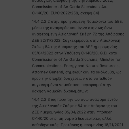
αναλογίαν, απόφαση της 5ης Απριλίου 2022,
Commissioner of An Garda Síochána κ.λπ.,
C‑140/20, EU:C:2022:258, σκέψη 84).
14.4.2.2.2 στην προηγούμενη Νομολογία του ΔΕΕ,
μέσω της αναφοράς που έγινε στην ως άνω
αναφερόμενη Αιτιολογική Σκέψη 72 της Απόφασης
ΔΕΕ 22/11/2022. Συγκεκριμένα, στην Αιτιολογική
Σκέψη 84 της Απόφασης του ΔΕΕ ημερομηνίας
05/04/2022 στην Υπόθεση C‑140/20, G.D. κατά
Commissioner of An Garda Síochána, Minister for
Communications, Energy and Natural Resources,
Attorney General, σημειώθηκαν τα ακόλουθα, ως
προς την ύπαρξη δυσχερειών στο να τεθούν
συγκεκριμένοι νομοθετικοί περιορισμοί στην
άσκηση νομικών δικαιωμάτων:
14.4.2.2.3 ως προς την ως άνω αναφορά εντός
της Αιτιολογικής Σκέψης 84 της Απόφασης του
ΔΕΕ ημερομηνίας 05/04/2022 στην Υπόθεση
C‑140/20 στις, μη νομικά δεσμευτικές, αλλά,
καθοδηγητικές, Προτάσεις ημερομηνίας 18/11/2021