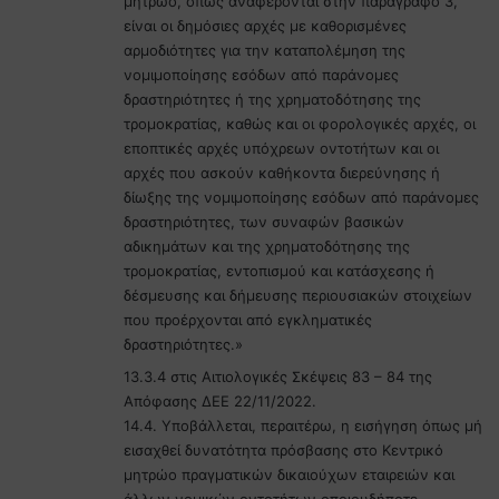
μητρώο, όπως αναφέρονται στην παράγραφο 3,
είναι οι δημόσιες αρχές με καθορισμένες
αρμοδιότητες για την καταπολέμηση της
νομιμοποίησης εσόδων από παράνομες
δραστηριότητες ή της χρηματοδότησης της
τρομοκρατίας, καθώς και οι φορολογικές αρχές, οι
εποπτικές αρχές υπόχρεων οντοτήτων και οι
αρχές που ασκούν καθήκοντα διερεύνησης ή
δίωξης της νομιμοποίησης εσόδων από παράνομες
δραστηριότητες, των συναφών βασικών
αδικημάτων και της χρηματοδότησης της
τρομοκρατίας, εντοπισμού και κατάσχεσης ή
δέσμευσης και δήμευσης περιουσιακών στοιχείων
που προέρχονται από εγκληματικές
δραστηριότητες.»
13.3.4 στις Αιτιολογικές Σκέψεις 83 – 84 της
Απόφασης ΔΕΕ 22/11/2022.
14.4. Υποβάλλεται, περαιτέρω, η εισήγηση όπως μή
εισαχθεί δυνατότητα πρόσβασης στο Κεντρικό
μητρώο πραγματικών δικαιούχων εταιρειών και
άλλων νομικών οντοτήτων οποιουδήποτε