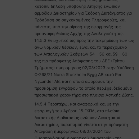
κατόπιν δηλαδή υποβολής Αίτησης ενώπιον
αρμοδίου Δικαστηρίου για Έκδοση Διατάγματος για
Πρόσβαση σε συγκεκριμένες Πληροφορίες, και,
πάντοτε, υπό την αίρεση της εφαρμογής της
προαναφερθείσας Αρχής της Αναλογικότητας.
14.5.3 Ενισχυτικό ως προς την τεκμηρίωση των ως
άνω νομικών θέσεων, είναι και το περιεχόμενο
των Αιτιολογικών Σκέψεων 54 – 56 και 59 – 60
της πιο πρόσφατης Απόφασης του ΔΕΕ (Τρίτου
Τμήματος) ημερομηνίας 02/03/2023 στην Υπόθεση
C-268/21 Norra Stockholm Bygg AB κατά Per
Nycander AB, και η οποία αφορούσε την
προσκόμιση εγγράφου το οποίο περιέχει δεδομένα
προσωπικού χαρακτήρα στο πλαίσιο Αστικής Δίκης.
14.5.4 Περαιτέρω, και αναφορικά και με την
εφαρμογή του Άρθρου 15 ΓΚΠΔ, στα πλαίσια
Δικαστικής Διαδικασίας ενώπιον Διοικητικού
Δικαστηρίου, παραπομπή γίνεται στην πρόσφατη
Απόφαση ημερομηνίας 08/07/2024 του
Ομοσπονδιακού Διοικητικού Δικαστηρίου της