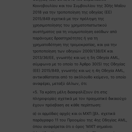
Κοινοβουλίου και του Συμβουλίου της 30ής Μαΐου
2018 για την τροποποίηση της οδηγίας (ΕΕ)
2015/849 σχετικά με την πρόληψη της
χρησιμοποίησης του χρηματοπιστωτικού
συστήματος για τη νομιμοποίηση εσόδων από
παράνομες δραστηριότητες ή για τη
χρηματοδότηση της τρομοκρατίας, και για την
τροποποίηση των οδηγιών 2009/138/ΕΚ και
2013/36/ΕΕ, γνωστής και ως η 5η Οδηγία AML,
σύμφωνα με το οποίο το Άρθρο 30(5) της Οδηγίας
(ΕΕ) 2015/849, γνωστής και ως η 4η Οδηγία AML,
αντικαθίσταται από το ακόλουθο κείμενο, το οποίο
αναφέρει, μεταξύ άλλων, ότι:
«5. Τα κράτη μέλη διασφαλίζουν ότι στις
πληροφορίες σχετικά με τον πραγματικό δικαιούχο
έχουν πρόσβαση σε κάθε περίπτωση:
α) οι αρμόδιες αρχές και οι ΜΧΠ [βλ. σχετικά
παράγραφο 11 του Προοιμίου της 4ης Οδηγίας AML,
όπου αναφέρεται ότι ο όρος ‘ΜΧΠ’ σημαίνει