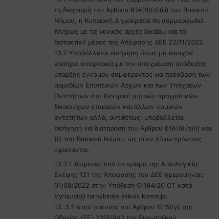
ι
τη διαγραφή του Άρθρου 61Α(6)(α)(iii) του Βασικού
:
Νόμου, η Κυπριακή Δημοκρατία θα συμμορφωθεί
πλήρως με τις γενικές αρχές δικαίου και το
διατακτικό μέρος της Απόφασης ΔΕΕ 22/11/2022.
13.2 Υποβάλλεται εισήγηση όπως μή εισαχθεί
κριτήριο αναφορικά με την υποχρέωση απόδειξης
ύπαρξης έννομου συμφέροντος για πρόσβαση των
αρμοδίων Εποπτικών Αρχών και των Υπόχρεων
Οντοτήτων στο Κεντρικό μητρώο πραγματικών
δικαιούχων εταιρειών και άλλων νομικών
οντοτήτων αλλά, αντιθέτως, υποβάλλεται
εισήγηση για διατήρηση του Άρθρου 61Α(6)(α)(i) και
(ii) του Βασικού Νόμου, ως οι εν λόγω πρόνοιες
υφίστανται.
13.3.1 ιδωμένες υπό το πρίσμα της Αιτιολογικής
Σκέψης 121 της Απόφασης του ΔΕΕ ημερομηνίας
01/08/2022 στην Υπόθεση C‑184/20 OT κατά
Vyriausioji tarnybinės etikos komisija.
13 .3.2 στην πρόνοια του Άρθρου 1(15)(γ) της
Οδηγίας (ΕΕ) 2018/843 του Ευρωπαϊκού