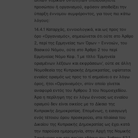
προσώπου ή οργανισμού, εφόσον αποδείξει την
ύπαρξη έννομου συμφέροντος, για τους πιο κάτω
λόγους:
14.4.1 Καταρχάς, εννοιολογικά, και ως προς τον
όρο «Οργανισμός», σημειώνεται ότι ούτε στο Άρθρο
2, περί της Ερμηνείας των Όρων – Εννοιών, του
Βασικού Νόμου, ούτε στο Άρθρο 2 του περί
Ερμηνείας Νόμο Κεφ. 1 με τίτλο ‘Ερμηνεία
ορισμένων λέξεων και εκφράσεων’, ούτε σε άλλη
Νομοθεσία της Κυπριακής Δημοκρατίας, υφίσταται
ενιαίος ορισμός ως προς το τί σημαίνει ο εν λόγω
όρος, ήτοι «Οργανισμός», στον οποίο γίνεται
αναφορά εντός του Άρθρου 3 του Νομοσχεδίου.
Άρα η περίληψη της εν λόγω έννοιας ως ενιαίου
ορισμού δεν είναι οικείος με το Δίκαιο της
Κυπριακής Δημοκρατίας. Επομένως, η εισαγωγή
ενός τέτοιου όρου προσκρούει, στα πλαίσια του
Δικαίου της Κυπριακής Δημοκρατίας ως έχει κατά
την παρούσα ημερομηνία, στην Αρχή της Νομικής
Σαφήνειας και στο πρώτο εδάφιο του Άρθρου 52.1