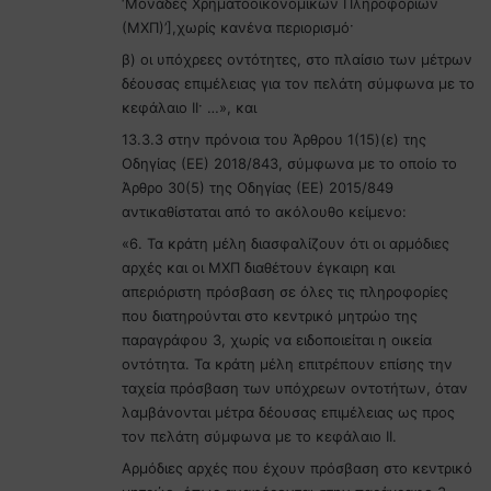
‘Μονάδες Χρηματοοικονομικών Πληροφοριών
(ΜΧΠ)’],χωρίς κανένα περιορισμό·
β) οι υπόχρεες οντότητες, στο πλαίσιο των μέτρων
δέουσας επιμέλειας για τον πελάτη σύμφωνα με το
κεφάλαιο II· …», και
13.3.3 στην πρόνοια του Άρθρου 1(15)(ε) της
Οδηγίας (ΕΕ) 2018/843, σύμφωνα με το οποίο το
Άρθρο 30(5) της Οδηγίας (ΕΕ) 2015/849
αντικαθίσταται από το ακόλουθο κείμενο:
«6. Τα κράτη μέλη διασφαλίζουν ότι οι αρμόδιες
αρχές και οι ΜΧΠ διαθέτουν έγκαιρη και
απεριόριστη πρόσβαση σε όλες τις πληροφορίες
που διατηρούνται στο κεντρικό μητρώο της
παραγράφου 3, χωρίς να ειδοποιείται η οικεία
οντότητα. Τα κράτη μέλη επιτρέπουν επίσης την
ταχεία πρόσβαση των υπόχρεων οντοτήτων, όταν
λαμβάνονται μέτρα δέουσας επιμέλειας ως προς
τον πελάτη σύμφωνα με το κεφάλαιο II.
Αρμόδιες αρχές που έχουν πρόσβαση στο κεντρικό