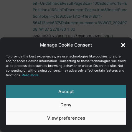
eit=Undefined&ResultPageSize=100&Suchworte=&
Position=1&SkipToDocumentPage=true&ResultFunc
tionToken=c1d9c06a-1a10-41e3-8bf1-
564f12bcb637&Dokumentnummer=BVWGT_202407
08_W137_2278780_1_00
ενώ πολύ χρήσιμη περίληψη και ανεπίσημη
μετάφραση της εν λόγω Απόφασης από τη
Manage Cookie Consent
Γερμανική στην Αγγλική γλώσσα είναι προσβάσιμη
στην ιστοσελίδα με τίτλο GDPRhub με ηλεκτρονική
To provide the best experiences, we use technologies like cookies to store
and/or access device information. Consenting to these technologies will allow
διεύθυνση
https://gdprhub.eu/index.php?
us to process data such as browsing behavior or unique IDs on this site. Not
title=BVwG_-_W137_2278780-1&mtc=today
.
consenting or withdrawing consent, may adversely affect certain features and
functions.
Read more
14.6 Ως προς γενικότερα το θέμα της εφαρμογής
της Αρχής της Διαφάνειας, και της έλλειψης
αναγκαιότητας πρόσβασης οποιουδήποτε
Accept
προσώπου άλλου από τις Αρμόδιες Αρχές και τις
ίδιες τις Εποπτευόμενες Οντότητες, παραπομπή
Deny
γίνεται στην Απόφαση του Γενικού Δικαστηρίου ΕΕ,
η οποία, αν και αφορούσε, ως πρώτους
View preferences
αναφερόμενους, τους Κύπριους Ευρωβουλευτές,
δεν είδε ευρέως το φως της δημοσιότητας στην