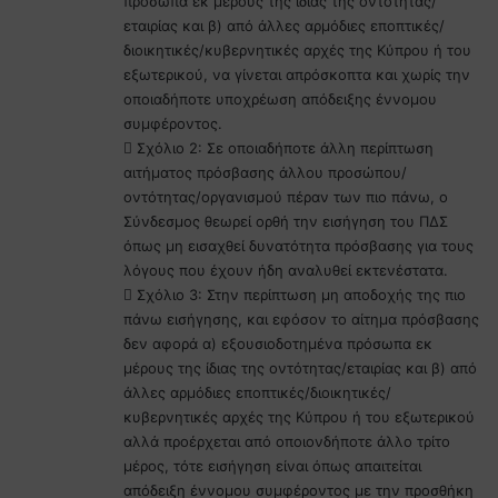
πρόσωπα εκ μέρους της ίδιας της οντότητας/
εταιρίας και β) από άλλες αρμόδιες εποπτικές/
διοικητικές/κυβερνητικές αρχές της Κύπρου ή του
εξωτερικού, να γίνεται απρόσκοπτα και χωρίς την
οποιαδήποτε υποχρέωση απόδειξης έννομου
συμφέροντος.
 Σχόλιο 2: Σε οποιαδήποτε άλλη περίπτωση
αιτήματος πρόσβασης άλλου προσώπου/
οντότητας/οργανισμού πέραν των πιο πάνω, ο
Σύνδεσμος θεωρεί ορθή την εισήγηση του ΠΔΣ
όπως μη εισαχθεί δυνατότητα πρόσβασης για τους
λόγους που έχουν ήδη αναλυθεί εκτενέστατα.
 Σχόλιο 3: Στην περίπτωση μη αποδοχής της πιο
πάνω εισήγησης, και εφόσον το αίτημα πρόσβασης
δεν αφορά α) εξουσιοδοτημένα πρόσωπα εκ
μέρους της ίδιας της οντότητας/εταιρίας και β) από
άλλες αρμόδιες εποπτικές/διοικητικές/
κυβερνητικές αρχές της Κύπρου ή του εξωτερικού
αλλά προέρχεται από οποιονδήποτε άλλο τρίτο
μέρος, τότε εισήγηση είναι όπως απαιτείται
απόδειξη έννομου συμφέροντος με την προσθήκη